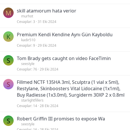
skill atamıorum hata verior
M
murhot
Cevaplar
3
31 Eki 2024
Premium Kendi Kendine Aynı Gün Kayboldu
K
kadir510
Cevaplar
9
29 Eki 2024
Tom Brady gets caught on video FaceTimin
S
seestyle
Cevaplar
76
29 Eki 2024
Fillmed NCTF 135HA 3ml, Sculptra (1 vial x 5ml),
S
Restylane, Skinboosters Vital Lidocaine (1x1ml),
Buy Radiesse (1x3.0ml), Surgiderm 30XP 2 x 0.8ml
starlightfillers
Cevaplar
14
28 Eki 2024
Robert Griffin III promises to expose Wa
S
seestyle
Cevaplar
16
28 Eki 2024