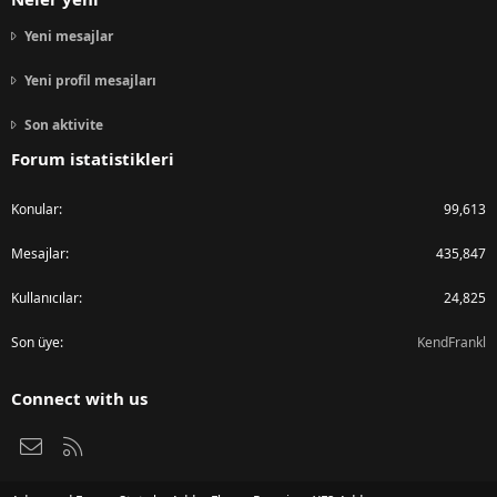
Yeni mesajlar
Yeni profil mesajları
Son aktivite
Forum istatistikleri
Konular
99,613
Mesajlar
435,847
Kullanıcılar
24,825
Son üye
KendFrankl
Connect with us
Bize ulaşın
RSS