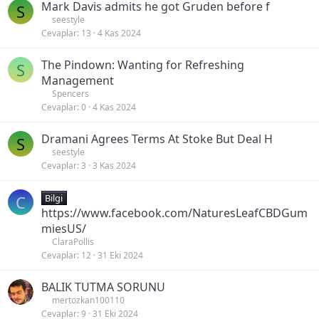
Mark Davis admits he got Gruden before f
S
seestyle
Cevaplar
13
4 Kas 2024
The Pindown: Wanting for Refreshing
S
Management
Spencers
Cevaplar
0
4 Kas 2024
Dramani Agrees Terms At Stoke But Deal H
S
seestyle
Cevaplar
3
3 Kas 2024
C
Bilgi
https://www.facebook.com/NaturesLeafCBDGum
miesUS/
ClaraPollis
Cevaplar
12
31 Eki 2024
BALIK TUTMA SORUNU
mertozkan100110
Cevaplar
9
31 Eki 2024