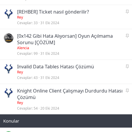
i
S
[REHBER] Ticket nasıl gönderilir?
t
a
Rey
Cevaplar
33
31 Eki 2024
b
i
S
[0x142 Gibi Hata Alıyorsan] Oyun Açılmama
t
a
Sorunu [ÇÖZÜM]
b
Alencia
Cevaplar
99
31 Eki 2024
i
t
S
Invalid Data Tables Hatası Çözümü
a
Rey
Cevaplar
43
31 Eki 2024
b
i
S
Knight Online Client Çalışmayı Durdurdu Hatası
t
a
Çözümü
b
Rey
Cevaplar
54
20 Eki 2024
i
t