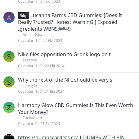
Cevaplar
2
25 Eki 2024
Lucanna Farms CBD Gummies: [Does It
A
Bilgi
Really Trusted? Honest WarninG!] Exposed
Igredients WBNS@#49
AmeliaIsha
Cevaplar
17
22 Eki 2024
Nike files opposition to Gronk logo on t
S
seestyle
Cevaplar
137
22 Eki 2024
Why the rest of the NFL should be very s
S
seestyle
Cevaplar
157
21 Eki 2024
Harmony Glow CBD Gummies Is This Even Worth
Z
Your Money?
ZachaKlem
Cevaplar
0
21 Eki 2024
https://dumpscarders.cc/ | DUMPS WITH PIN