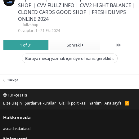
SHOP | CVV FULLZ INFO | CVV2 HIGHT BALANCE |
CLONED CARDS GOOD SHOP | FRESH DUMPS
ONLINE 2024
fullzshop
Cevaplar
1
21 Eki 2024
Son
1 of 31
Sonraki
Buraya mesaj yazmak için üye olmanız gereklidir.
Türkçe
Türkçe (TR)
Bize ulaşın
Şartlar ve kurallar
Gizlilik politikası
Yardım
Ana sayfa
R
S
S
Hakkımızda
asdadasdadasd
Neler yeni