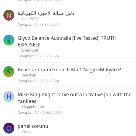
دليل صيانة الاجهزة الكهربائية
N
noor2024
Cevaplar
0
28 Eki 2024
Glyco Balance Australia [I've Tested] TRUTH
E
EXPOSED!
EvieFoset
Cevaplar
0
25 Eki 2024
Bears announce coach Matt Nagy GM Ryan P
S
seestyle
Cevaplar
1
25 Eki 2024
Mike King might carve out a lucrative job with the
H
Yankees
Higginbottom
Cevaplar
12
25 Eki 2024
panel sorunu
O
Orkos