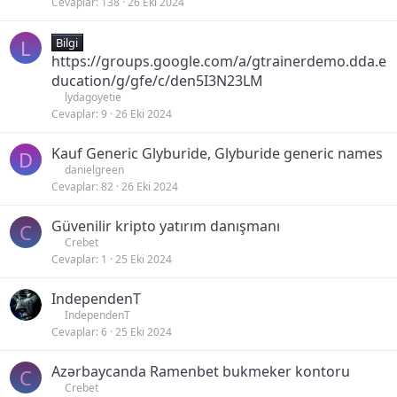
Cevaplar
138
26 Eki 2024
L
Bilgi
https://groups.google.com/a/gtrainerdemo.dda.e
ducation/g/gfe/c/den5I3N23LM
lydagoyetie
Cevaplar
9
26 Eki 2024
Kauf Generic Glyburide, Glyburide generic names
D
danielgreen
Cevaplar
82
26 Eki 2024
Güvenilir kripto yatırım danışmanı
C
Crebet
Cevaplar
1
25 Eki 2024
IndependenT
IndependenT
Cevaplar
6
25 Eki 2024
Azərbaycanda Ramenbet bukmeker kontoru
C
Crebet