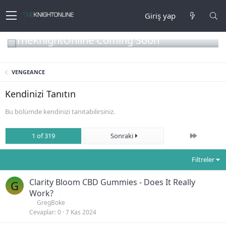
Giriş yap
TheKnightOnline Coming Soon
VENGEANCE
Kendinizi Tanıtın
Bu bölümde kendinizi tanıtabilirsiniz.
Son
1 of 319
Sonraki
Filtreler
Clarity Bloom CBD Gummies - Does It Really
G
Work?
GregBoke
Cevaplar
0
7 Kas 2024