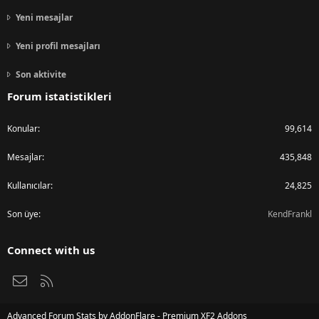
Yeni mesajlar
Yeni profil mesajları
Son aktivite
Forum istatistikleri
Konular
99,614
Mesajlar
435,848
Kullanıcılar
24,825
Son üye
KendFrankl
Connect with us
Bize ulaşın
RSS
Advanced Forum Stats by
AddonFlare - Premium XF2 Addons