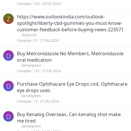
Cevaplar
156
29 Eki 2024
https://www.outlookindia.com/outlook-
Z
spotlight/liberty-cbd-gummies-you-must-know-
customer-feedback-before-buying-news-223571
zhyucnvh
Cevaplar
51
27 Eki 2024
Buy Metronidazole No Members, Metronidazole
D
oral medication
danielgreen
Cevaplar
153
27 Eki 2024
Purchase Ophthacare Eye Drops cod, Ophthacare
D
eye drops uses
danielgreen
Cevaplar
13
27 Eki 2024
Buy Kenalog Overseas, Can kenalog shot make
D
me tired
danielgreen