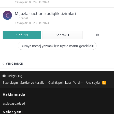
Cevaplar
0
24 Eki 2024
Mijozlar uchun sodiqlik tizimlari
C
Crebet
Cevaplar
0
23 Eki 2024
Son
1 of 319
Sonraki
Buraya mesaj yazmak için üye olmanız gereklidir.
VENGEANCE
Türkçe (TR)
Bize ulaşın
Şartlar ve kurallar
Gizlilik politikası
Yardım
Ana sayfa
R
S
S
Hakkımızda
asdadasdadasd
Neler yeni