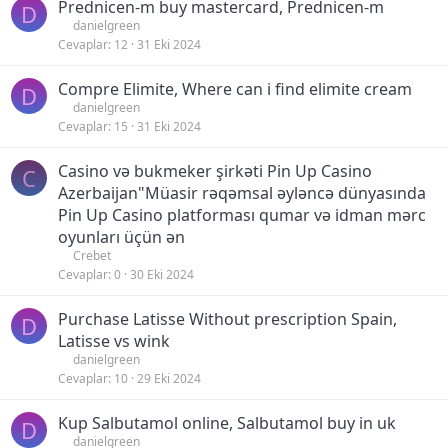
Prednicen-m buy mastercard, Prednicen-m
D
danielgreen
Cevaplar
12
31 Eki 2024
Compre Elimite, Where can i find elimite cream
D
danielgreen
Cevaplar
15
31 Eki 2024
Casino və bukmeker şirkəti Pin Up Casino
C
Azerbaijan"Müasir rəqəmsal əyləncə dünyasında
Pin Up Casino platforması qumar və idman mərc
oyunları üçün ən
Crebet
Cevaplar
0
30 Eki 2024
Purchase Latisse Without prescription Spain,
D
Latisse vs wink
danielgreen
Cevaplar
10
29 Eki 2024
Kup Salbutamol online, Salbutamol buy in uk
D
danielgreen