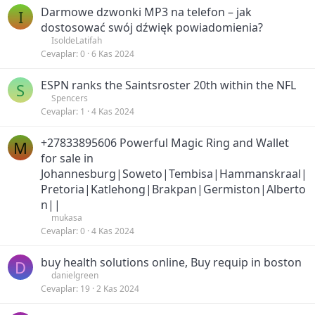
Darmowe dzwonki MP3 na telefon – jak
I
dostosować swój dźwięk powiadomienia?
IsoldeLatifah
Cevaplar
0
6 Kas 2024
ESPN ranks the Saintsroster 20th within the NFL
S
Spencers
Cevaplar
1
4 Kas 2024
+27833895606 Powerful Magic Ring and Wallet
M
for sale in
Johannesburg|Soweto|Tembisa|Hammanskraal|
Pretoria|Katlehong|Brakpan|Germiston|Alberto
n||
mukasa
Cevaplar
0
4 Kas 2024
buy health solutions online, Buy requip in boston
D
danielgreen
Cevaplar
19
2 Kas 2024