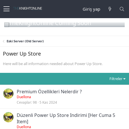
Giriş yap
TheKnightOnline Coming Soon
Eski Server (Old Server)
Power Up Store
Here will be all information needed about Power Up Store.
Filtreler
Premium Özellikleri Nelerdir ?
Duellona
Cevaplar
98
5 Kas 2024
Düzenli Power Up Store Indirimi [Her Cuma 5
Item]
Duellona