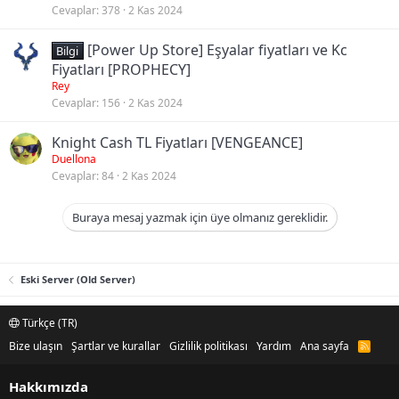
Cevaplar
378
2 Kas 2024
[Power Up Store] Eşyalar fiyatları ve Kc
Bilgi
Fiyatları [PROPHECY]
Rey
Cevaplar
156
2 Kas 2024
Knight Cash TL Fiyatları [VENGEANCE]
Duellona
Cevaplar
84
2 Kas 2024
Buraya mesaj yazmak için üye olmanız gereklidir.
Eski Server (Old Server)
Türkçe (TR)
Bize ulaşın
Şartlar ve kurallar
Gizlilik politikası
Yardım
Ana sayfa
R
S
S
Hakkımızda