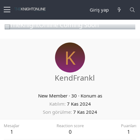
Giriş yap
TheKnightOnline Coming Soon
K
KendFrankl
New Member
·
30
·
Konum
as
Katılım
7 Kas 2024
Son görülme
7 Kas 2024
Mesajlar
Reaction score
Puanları
1
0
1