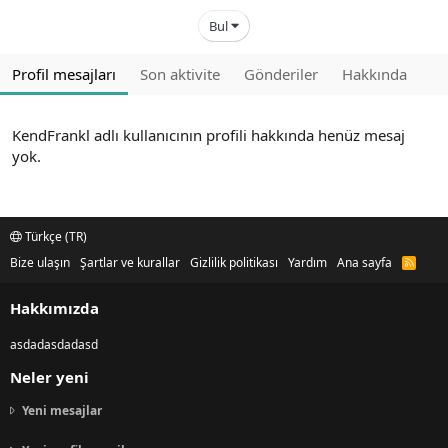
Bul
Profil mesajları
Son aktivite
Gönderiler
Hakkında
KendFrankl adlı kullanıcının profili hakkında henüz mesaj
yok.
Türkçe (TR)
Bize ulaşın
Şartlar ve kurallar
Gizlilik politikası
Yardım
Ana sayfa
R
S
S
Hakkımızda
asdadasdadasd
Neler yeni
Yeni mesajlar