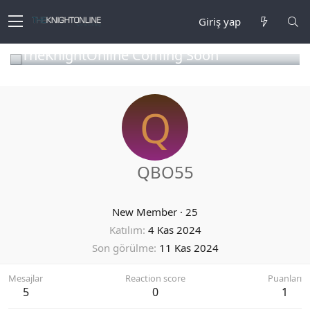
Giriş yap
TheKnightOnline Coming Soon
Q
QBO55
New Member
·
25
Katılım
4 Kas 2024
Son görülme
11 Kas 2024
Mesajlar
Reaction score
Puanları
5
0
1