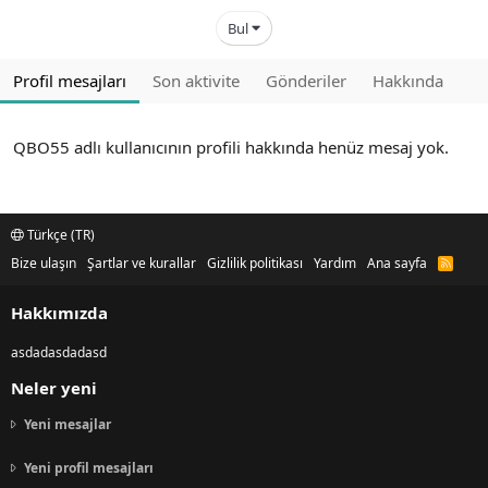
Bul
Profil mesajları
Son aktivite
Gönderiler
Hakkında
QBO55 adlı kullanıcının profili hakkında henüz mesaj yok.
Türkçe (TR)
Bize ulaşın
Şartlar ve kurallar
Gizlilik politikası
Yardım
Ana sayfa
R
S
S
Hakkımızda
asdadasdadasd
Neler yeni
Yeni mesajlar
Yeni profil mesajları