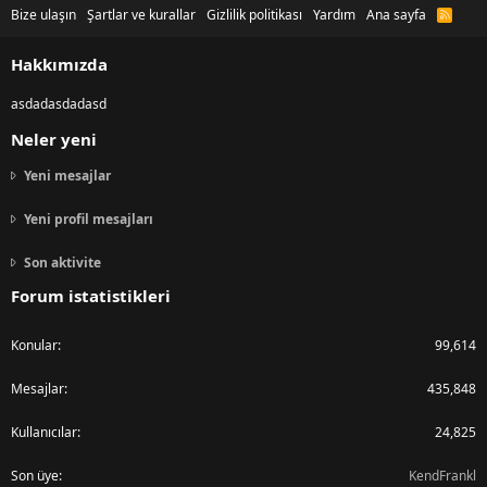
Bize ulaşın
Şartlar ve kurallar
Gizlilik politikası
Yardım
Ana sayfa
R
S
S
Hakkımızda
asdadasdadasd
Neler yeni
Yeni mesajlar
Yeni profil mesajları
Son aktivite
Forum istatistikleri
Konular
99,614
Mesajlar
435,848
Kullanıcılar
24,825
Son üye
KendFrankl