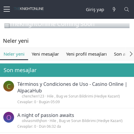
Giriş yap
TheKnightOnline Coming Soon
Neler yeni
Neler yeni
Yeni mesajlar
Yeni profil mesajları
Son aktivi
Son mesajlar
Términos y Condiciones de Uso - Casino Online |
C
AlpacaHub
chenchen123
Hile , Bug ve Sorun Bildirimi (Hediye Kazan!)
Cevaplar
0
Bugün 05:09
A night of passion awaits
O
oliviasmithjhon
Hile , Bug ve Sorun Bildirimi (Hediye Kazan!)
Cevaplar
0
Dün 06:32 da