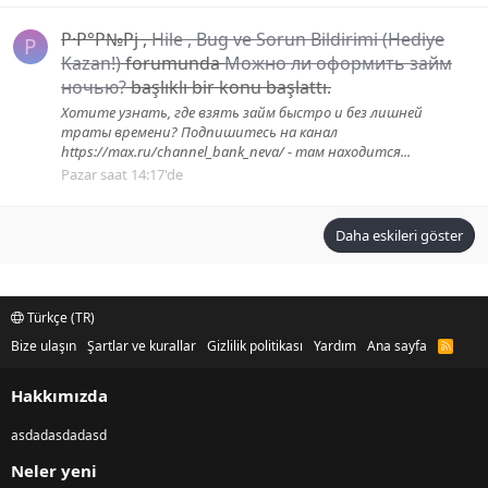
Р·Р°Р№Рј
,
Hile , Bug ve Sorun Bildirimi (Hediye
Р
Kazan!)
forumunda
Можно ли оформить займ
ночью?
başlıklı bir konu başlattı.
Хотите узнать, где взять займ быстро и без лишней
траты времени? Подпишитесь на канал
https://max.ru/channel_bank_neva/ - там находится...
Pazar saat 14:17'de
Daha eskileri göster
Türkçe (TR)
Bize ulaşın
Şartlar ve kurallar
Gizlilik politikası
Yardım
Ana sayfa
R
S
S
Hakkımızda
asdadasdadasd
Neler yeni