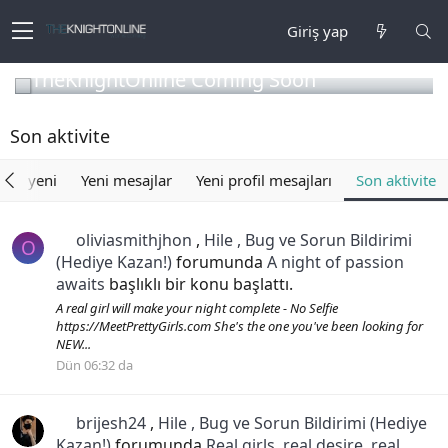
Giriş yap
TheKnightOnline Coming Soon
Son aktivite
eler yeni
Yeni mesajlar
Yeni profil mesajları
Son aktivite
oliviasmithjhon
,
Hile , Bug ve Sorun Bildirimi
O
(Hediye Kazan!)
forumunda
A night of passion
awaits
başlıklı bir konu başlattı.
A real girl will make your night complete - No Selfie
https://MeetPrettyGirls.com She's the one you've been looking for
NEW...
Dün 06:32 da
brijesh24
,
Hile , Bug ve Sorun Bildirimi (Hediye
Kazan!)
forumunda
Real girls, real desire, real