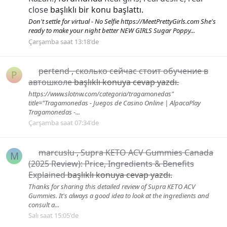
close
başlıklı bir konu başlattı.
Don't settle for virtual - No Selfie https://MeetPrettyGirls.com She's
ready to make your night better NEW GIRLS Sugar Poppy...
Çarşamba saat 13:18'de
pertend
,
сколько сейчас стоит обучение в
P
автошколе
başlıklı konuya cevap yazdı.
https://www.slotnw.com/categoria/tragamonedas"
title="Tragamonedas - Juegos de Casino Online | AlpacaPlay
Tragamonedas -...
Çarşamba saat 07:34'de
marcuslu
,
Supra KETO ACV Gummies Canada
M
(2025 Review): Price, Ingredients & Benefits
Explained
başlıklı konuya cevap yazdı.
Thanks for sharing this detailed review of Supra KETO ACV
Gummies. It's always a good idea to look at the ingredients and
consult a...
Salı saat 15:05'de