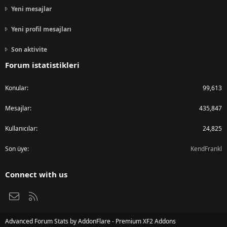
Yeni mesajlar
Yeni profil mesajları
Son aktivite
Forum istatistikleri
Konular
99,613
Mesajlar
435,847
Kullanıcılar
24,825
Son üye
KendFrankl
Connect with us
Bize ulaşın
RSS
Advanced Forum Stats by
AddonFlare - Premium XF2 Addons