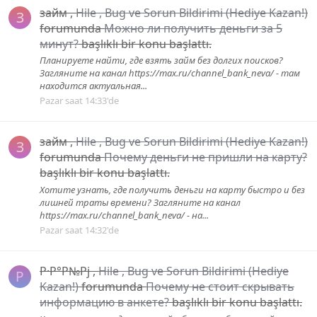
займ
,
Hile , Bug ve Sorun Bildirimi (Hediye Kazan!)
З
forumunda
Можно ли получить деньги за 5
минут?
başlıklı bir konu başlattı.
Планируете найти, где взять займ без долгих поисков?
Загляните на канал https://max.ru/channel_bank_neva/ - там
находится актуальная...
Pazar saat 14:33'de
займ
,
Hile , Bug ve Sorun Bildirimi (Hediye Kazan!)
З
forumunda
Почему деньги не пришли на карту?
başlıklı bir konu başlattı.
Хотите узнать, где получить деньги на карту быстро и без
лишней траты времени? Загляните на канал
https://max.ru/channel_bank_neva/ - на...
Pazar saat 14:32'de
Р·Р°Р№Рј
,
Hile , Bug ve Sorun Bildirimi (Hediye
Р
Kazan!)
forumunda
Почему не стоит скрывать
информацию в анкете?
başlıklı bir konu başlattı.