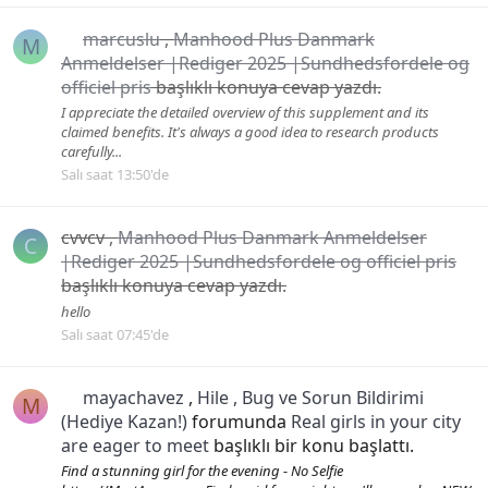
marcuslu
,
Manhood Plus Danmark
M
Anmeldelser |Rediger 2025 |Sundhedsfordele og
officiel pris
başlıklı konuya cevap yazdı.
I appreciate the detailed overview of this supplement and its
claimed benefits. It's always a good idea to research products
carefully...
Salı saat 13:50'de
cvvcv
,
Manhood Plus Danmark Anmeldelser
C
|Rediger 2025 |Sundhedsfordele og officiel pris
başlıklı konuya cevap yazdı.
hello
Salı saat 07:45'de
mayachavez
,
Hile , Bug ve Sorun Bildirimi
M
(Hediye Kazan!)
forumunda
Real girls in your city
are eager to meet
başlıklı bir konu başlattı.
Find a stunning girl for the evening - No Selfie