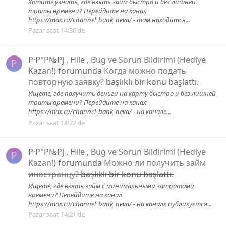
Хотите узнать, где взять займ быстро и без лишней
траты времени? Перейдите на канал
https://max.ru/channel_bank_neva/ - там находится...
Pazar saat 14:30'de
Р·Р°Р№Рј
,
Hile , Bug ve Sorun Bildirimi (Hediye
Р
Kazan!)
forumunda
Когда можно подать
повторную заявку?
başlıklı bir konu başlattı.
Ищете, где получить деньги на карту быстро и без лишней
траты времени? Перейдите на канал
https://max.ru/channel_bank_neva/ - на канале...
Pazar saat 14:22'de
Р·Р°Р№Рј
,
Hile , Bug ve Sorun Bildirimi (Hediye
Р
Kazan!)
forumunda
Можно ли получить займ
иностранцу?
başlıklı bir konu başlattı.
Ищете, где взять займ с минимальными затратами
времени? Перейдите на канал
https://max.ru/channel_bank_neva/ - на канале публикуется...
Pazar saat 14:21'de