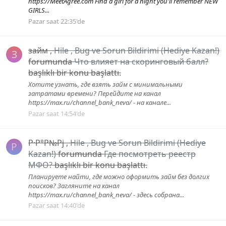
https://MeetAgree.com Find a girl for a night you'll remember NEW
GIRLS...
Pazar saat 22:35'de
займ
,
Hile , Bug ve Sorun Bildirimi (Hediye Kazan!)
З
forumunda
Что влияет на скоринговый балл?
başlıklı bir konu başlattı.
Хотите узнать, где взять займ с минимальными
затратами времени? Перейдите на канал
https://max.ru/channel_bank_neva/ - на канале...
Pazar saat 14:54'de
Р·Р°Р№Рј
,
Hile , Bug ve Sorun Bildirimi (Hediye
Р
Kazan!)
forumunda
Где посмотреть реестр
МФО?
başlıklı bir konu başlattı.
Планируете найти, где можно оформить займ без долгих
поисков? Загляните на канал
https://max.ru/channel_bank_neva/ - здесь собрана...
Pazar saat 14:40'de