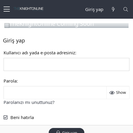
Giriş yap
TheKnightOnline Coming Soon
Giriş yap
Kullanıcı adı yada e-posta adresiniz
Parola
Show
Parolanızı mı unuttunuz?
Beni hatırla
Giriş yap