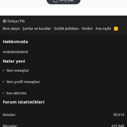
Türkçe (TR)
Bize ulaşın
Şartlar ve kurallar
Gizlilik politikası
Yardım
Ana sayfa
R
S
S
Hakkımızda
asdadasdadasd
Neler yeni
Yeni mesajlar
Yeni profil mesajları
Son aktivite
Forum istatistikleri
Konular
99,614
Mesajlar
435,848