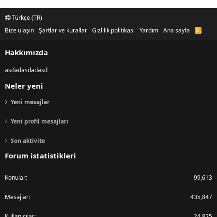
Türkçe (TR)
Bize ulaşın
Şartlar ve kurallar
Gizlilik politikası
Yardım
Ana sayfa
R
S
S
Hakkımızda
asdadasdadasd
Neler yeni
Yeni mesajlar
Yeni profil mesajları
Son aktivite
Forum istatistikleri
Konular
99,613
Mesajlar
435,847
Kullanıcılar
24,825