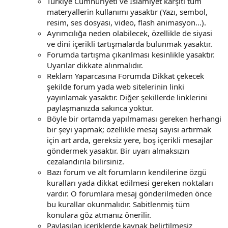
Türkiye Cumhuriyeti ve İslamiyet karşıtı tüm
materyallerin kullanımı yasaktır (Yazı, sembol,
resim, ses dosyası, video, flash animasyon...).
Ayrımcılığa neden olabilecek, özellikle de siyasi
ve dini içerikli tartışmalarda bulunmak yasaktır.
Forumda tartışma çıkarılması kesinlikle yasaktır.
Uyarılar dikkate alınmalıdır.
Reklam Yaparcasına Forumda Dikkat çekecek
şekilde forum yada web sitelerinin linki
yayınlamak yasaktır. Diğer şekillerde linklerini
paylaşmanızda sakınca yoktur.
Böyle bir ortamda yapılmaması gereken herhangi
bir şeyi yapmak; özellikle mesaj sayısı artırmak
için art arda, gereksiz yere, boş içerikli mesajlar
göndermek yasaktır. Bir uyarı almaksızın
cezalandırıla bilirsiniz.
Bazı forum ve alt forumların kendilerine özgü
kuralları yada dikkat edilmesi gereken noktaları
vardır. O forumlara mesaj gönderilmeden önce
bu kurallar okunmalıdır. Sabitlenmiş tüm
konulara göz atmanız önerilir.
Paylaşılan içeriklerde kaynak belirtilmesiz