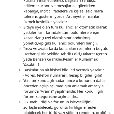
kuralları ihlal edilemez, başkaları rahatsız
edilemez. Konu ve mesajlarla ilgilenirken
kabalığa, incitici ifadelere ve kişisel saldırılara
tölerans göstermiyoruz. Art niyetle insanları
üzmek kesinlikle yasaktır.
Siteye üye olan tüm kullanıcılar otomatik olarak
yetkileri sınırlarındaki tüm bölümlere erişim
kazanırlar (Özel olarak sınırlandırılmış
yönetici,vip gibi kullanıcı bölümleri hariç!).
İmza ve avatarlarda kullanılan resimlerin boyutu
Herhangi Bir Şekilde Tahrik Edici,Hakaret İçeren
yada Benzeri Grafikler,Resimler Kullanmak
Yasaktır !
Başkalarına ait kişisel bilgileri vermek yasaktır.
(Adres, telefon numarası, hesap bilgileri gibi)
Yeni bir konu açılmadan önce o konunun daha
önceden açılıp açılmadığını anlamak amacıyla
forumda “Arama” yapılmalıdır. Her konu, ilgili
forum kategorisine açılmalıdır..
Okunabilirliği ve forumun işlevselliğini
zorlaştırabilecek, görüntü kirliliğine neden
olabilecek her türlü yazı stilinin-renginin, grafiğin,