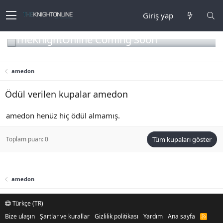
Giriş yap
TheKnightOnline Coming Soon
amedon
Ödül verilen kupalar amedon
amedon henüz hiç ödül almamış.
Toplam puan: 0
Tüm kupaları göster
amedon
Türkçe (TR)
Bize ulaşın
Şartlar ve kurallar
Gizlilik politikası
Yardım
Ana sayfa
R
S