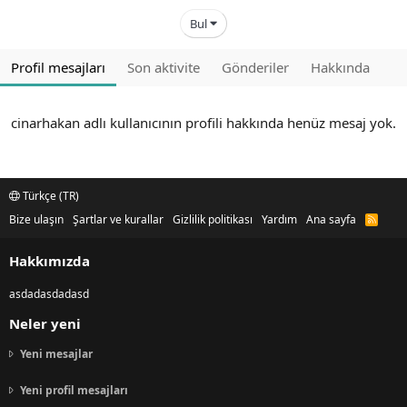
Bul
Profil mesajları
Son aktivite
Gönderiler
Hakkında
cinarhakan adlı kullanıcının profili hakkında henüz mesaj yok.
Türkçe (TR)
Bize ulaşın
Şartlar ve kurallar
Gizlilik politikası
Yardım
Ana sayfa
R
S
S
Hakkımızda
asdadasdadasd
Neler yeni
Yeni mesajlar
Yeni profil mesajları