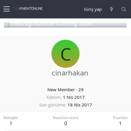
Giriş yap
TheKnightOnline Coming Soon
C
cinarhakan
New Member
·
29
Katılım
1 Nis 2017
Son görülme
18 Nis 2017
Mesajlar
Reaction score
Puanları
1
0
1