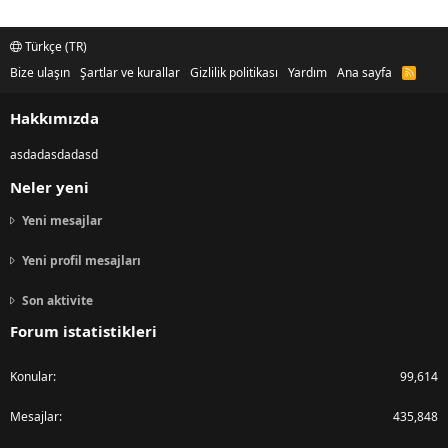
Türkçe (TR)
Bize ulaşın
Şartlar ve kurallar
Gizlilik politikası
Yardım
Ana sayfa
R
S
S
Hakkımızda
asdadasdadasd
Neler yeni
Yeni mesajlar
Yeni profil mesajları
Son aktivite
Forum istatistikleri
Konular
99,614
Mesajlar
435,848