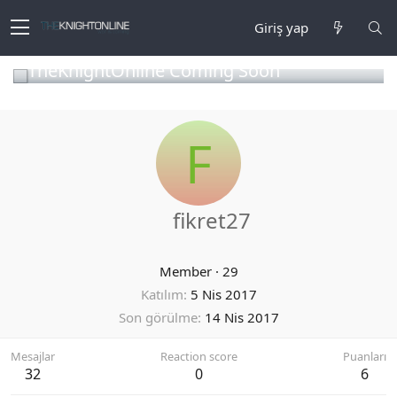
Giriş yap
TheKnightOnline Coming Soon
F
fikret27
Member
·
29
Katılım
5 Nis 2017
Son görülme
14 Nis 2017
Mesajlar
Reaction score
Puanları
32
0
6