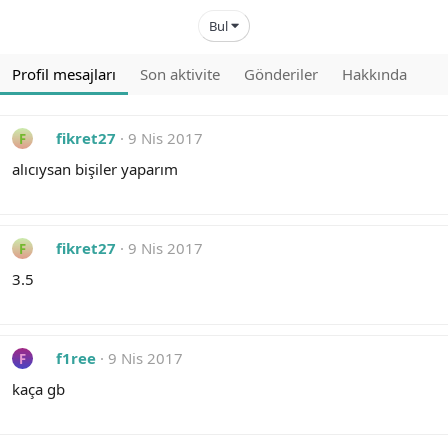
Bul
Profil mesajları
Son aktivite
Gönderiler
Hakkında
fikret27
9 Nis 2017
F
alıcıysan bişiler yaparım
fikret27
9 Nis 2017
F
3.5
f1ree
9 Nis 2017
F
kaça gb