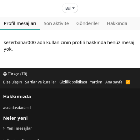
Bul
Profil mesajları
Son aktivite
Gönderiler
Hakkında
sezerbahar000 adlı kullanıcının profili hakkında henüz mesaj
yok.
Türkçe (TR)
Bize ulaşın
Şartlar ve kurallar
Gizlilik politikası
Yardım
Ana sayfa
R
S
S
Hakkımızda
asdadasdadasd
Neler yeni
Yeni mesajlar