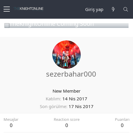
Giriş yap
TheKnightOnline Coming Soon
sezerbahar000
New Member
Katılım
14 Nis 2017
Son görülme
17 Nis 2017
Mesajlar
Reaction score
Puanları
0
0
0