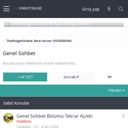
Giriş yap
TheKnightOnline Coming Soon
TheKnightOnline New Server (POSEIDON)
Genel Sohbet
Burada oyun hakkında sohbet edebilirsiniz.
Son
1 of 1377
Sonraki
Filtreler
S
Genel Sohbet Bölümü Tekrar Açıldı!
a
Duellona
Cevaplar
123
4 Kas 2024
b