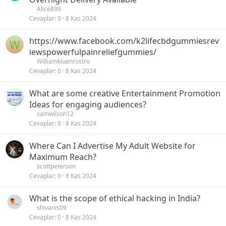
Alice899
Cevaplar
0
8 Kas 2024
https://www.facebook.com/k2lifecbdgummiesrev
W
iewspowerfulpainreliefgummies/
Williamkiuenrostro
Cevaplar
0
8 Kas 2024
What are some creative Entertainment Promotion
Ideas for engaging audiences?
samwilson12
Cevaplar
0
8 Kas 2024
Where Can I Advertise My Adult Website for
Maximum Reach?
scottpeterson
Cevaplar
0
8 Kas 2024
What is the scope of ethical hacking in India?
shivanis09
Cevaplar
0
8 Kas 2024