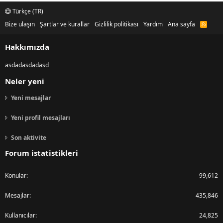
Türkçe (TR)
Bize ulaşın
Şartlar ve kurallar
Gizlilik politikası
Yardım
Ana sayfa
R
S
S
Hakkımızda
asdadasdadasd
Neler yeni
Yeni mesajlar
Yeni profil mesajları
Son aktivite
Forum istatistikleri
Konular
99,612
Mesajlar
435,846
Kullanıcılar
24,825