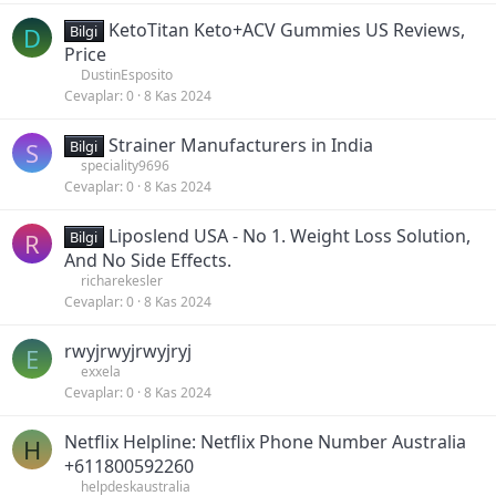
KetoTitan Keto+ACV Gummies US Reviews,
D
Bilgi
Price
DustinEsposito
Cevaplar
0
8 Kas 2024
Strainer Manufacturers in India
S
Bilgi
speciality9696
Cevaplar
0
8 Kas 2024
Liposlend USA - No 1. Weight Loss Solution,
R
Bilgi
And No Side Effects.
richarekesler
Cevaplar
0
8 Kas 2024
rwyjrwyjrwyjryj
E
exxela
Cevaplar
0
8 Kas 2024
Netflix Helpline: Netflix Phone Number Australia
H
+611800592260
helpdeskaustralia