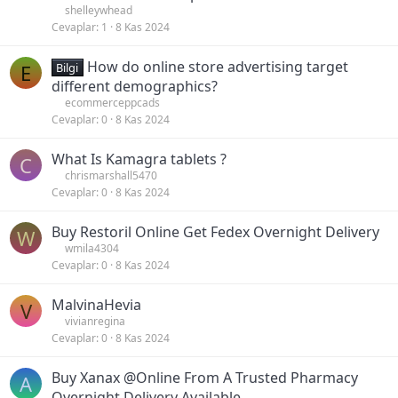
shelleywhead
Cevaplar
1
8 Kas 2024
How do online store advertising target
E
Bilgi
different demographics?
ecommerceppcads
Cevaplar
0
8 Kas 2024
What Is Kamagra tablets ?
C
chrismarshall5470
Cevaplar
0
8 Kas 2024
Buy Restoril Online Get Fedex Overnight Delivery
W
wmila4304
Cevaplar
0
8 Kas 2024
MalvinaHevia
V
vivianregina
Cevaplar
0
8 Kas 2024
Buy Xanax @Online From A Trusted Pharmacy
A
Overnight Delivery Available