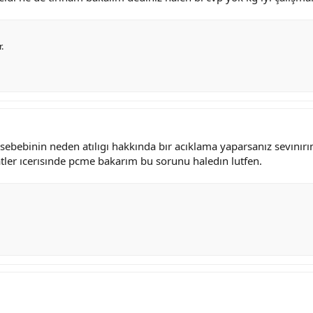
.
ebinin neden atılıgı hakkında bır acıklama yaparsanız sevınırı
ler ıcerısınde pcme bakarım bu sorunu haledın lutfen.