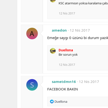
KSC atarmısın yoksa karalama çaba
12 Nis 2017
amedon
12 Nis 2017
A
Emeğe saygı 0 üzünü bi durum yazık 
Duellona
Bir sorun yok
12 Nis 2017
sametdmn16
12 Nis 2017
S
FACEBOOK BAKIN
R
Duellona
e