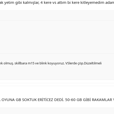
k yetim gibi kalmışlar, 4 kere vs attım bi kere kitleyemedim ada
ink olmuş. skillbara m15 ve blink koyuyoruz. VSlerde çöp.Düzeltilmeli
OYUNA GB SOKTUK ERİTİCEZ DEDİ. 50-60 GB GİBİ RAKAMLAR Y