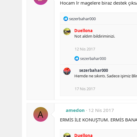
Hocam lr magelere biraz destek çıksa
R
sezerbahar000
e
a
Duellona
c
Not aldım bildiriminizi.
t
i
12 Nis 2017
o
n
R
sezerbahar000
s
e
:
a
sezerbahar000
c
Hemde ne sıkıntı. Sadece işimiz Bl
t
i
o
17 Nis 2017
n
s
:
amedon
12 Nis 2017
A
ERMİS İLE KONUŞTUM. ERMİS BANA 
Duellona