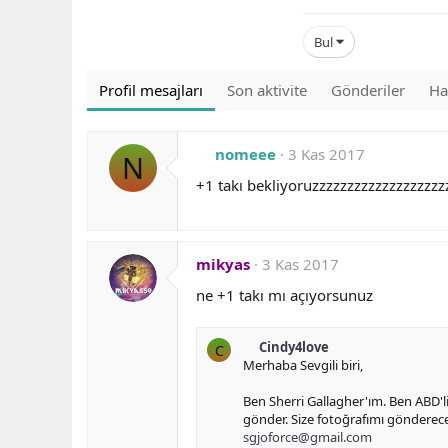
Bul
Profil mesajları
Son aktivite
Gönderiler
Ha
nomeee
3 Kas 2017
N
+1 takı bekliyoruzzzzzzzzzzzzzzzzzzz
mikyas
3 Kas 2017
ne +1 takı mı açıyorsunuz
Cindy4love
C
Merhaba Sevgili biri,
Ben Sherri Gallagher'ım. Ben ABD'l
gönder. Size fotoğrafımı gönderece
sgjoforce@gmail.com