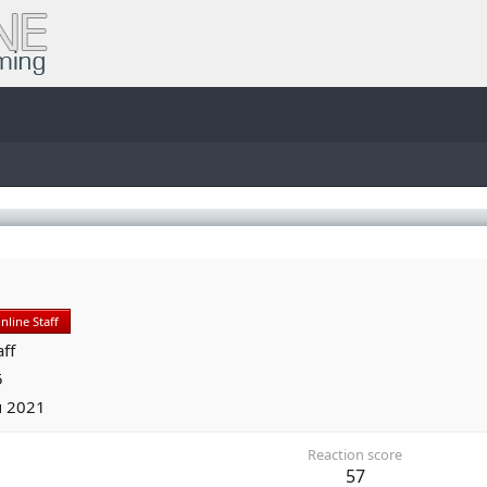
nline Staff
aff
5
u 2021
Reaction score
57