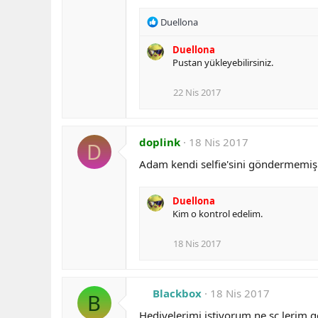
n
s
R
Duellona
:
e
a
Duellona
c
Pustan yükleyebilirsiniz.
t
i
22 Nis 2017
o
n
s
:
doplink
18 Nis 2017
D
Adam kendi selfie'sini göndermemiş 
Duellona
Kim o kontrol edelim.
18 Nis 2017
Blackbox
18 Nis 2017
B
Hediyelerimi istiyorum ne sc lerim ge