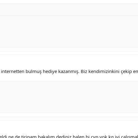
internetten bulmuş hediye kazanmış. Biz kendimizinkini çekip e
ldi ne de tirinam bakalım dediniz halen bi cvp yok kg iyi çalışmal