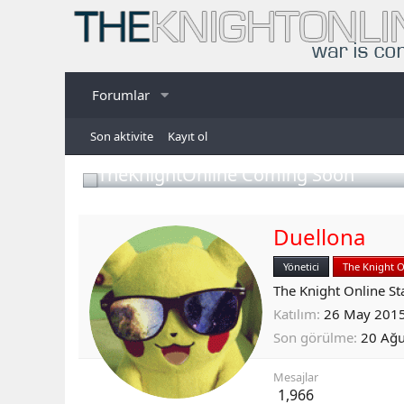
Forumlar
Son aktivite
Kayıt ol
TheKnightOnline Coming Soon
Duellona
Yönetici
The Knight O
The Knight Online St
Katılım
26 May 201
Son görülme
20 Ağ
Mesajlar
1,966