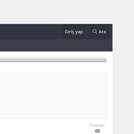
Giriş yap
Ara
Puanları
48