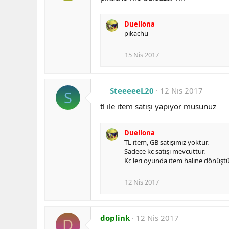
Duellona
pikachu
15 Nis 2017
SteeeeeL20
12 Nis 2017
S
tl ile item satışı yapıyor musunuz
Duellona
TL item, GB satışımız yoktur.
Sadece kc satışı mevcuttur.
Kc leri oyunda item haline dönüştür
12 Nis 2017
doplink
12 Nis 2017
D