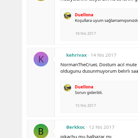
Duellona
Koşullara uyum sağlamamışsınızdır
18 Nis 2017
kehrivax
14 Nis 2017
K
NormanTheCrueL Dostum acıl mute seb
oldugunu dusunmuyorum belırlı saat
Duellona
Sorun giderildi.
15 Nis 2017
Berkkoc
12 Nis 2017
B
pikachu mu balbazar mı