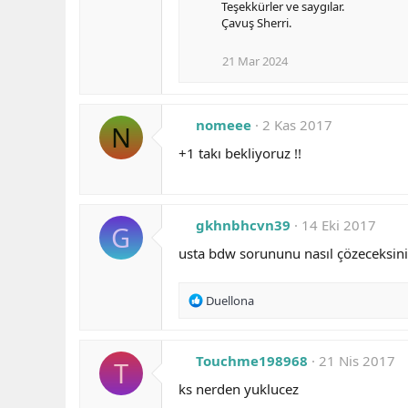
Teşekkürler ve saygılar.
Çavuş Sherri.
21 Mar 2024
nomeee
2 Kas 2017
N
+1 takı bekliyoruz !!
gkhnbhcvn39
14 Eki 2017
G
usta bdw sorununu nasıl çözeceksini
R
Duellona
e
a
c
Touchme198968
21 Nis 2017
T
t
i
ks nerden yuklucez
o