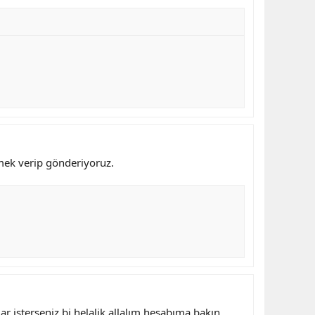
mek verip gönderiyoruz.
ar isterseniz bi helalik allalım hesabıma bakın