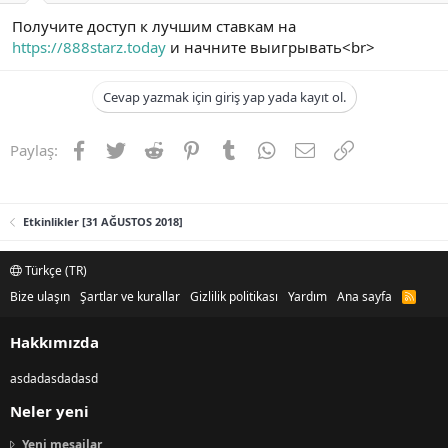
Получите доступ к лучшим ставкам на
https://888starz.today
и начните выигрывать<br>
Cevap yazmak için giriş yap yada kayıt ol.
Facebook
Twitter
Reddit
Pinterest
Tumblr
WhatsApp
E-posta
Link
Paylaş:
Etkinlikler [31 AĞUSTOS 2018]
Türkçe (TR)
Bize ulaşın
Şartlar ve kurallar
Gizlilik politikası
Yardım
Ana sayfa
R
S
S
Hakkımızda
asdadasdadasd
Neler yeni
Yeni mesajlar