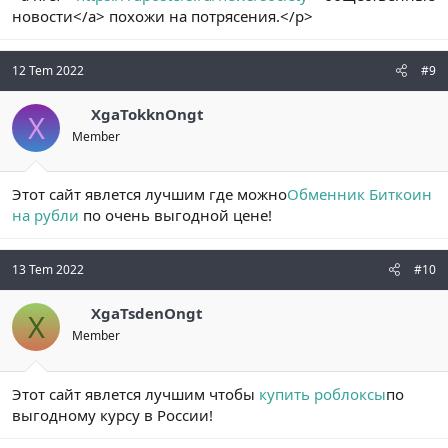
новости</a> похожи на потрясения.</p>
12 Tem 2022
#9
XgaTokknOngt
X
Member
Этот сайт явлется лучшим где можно
Обменник Биткоин
на рубли
по очень выгодной цене!
13 Tem 2022
#10
XgaTsdenOngt
X
Member
Этот сайт явлется лучшим чтобы
купить роблоксы
по
выгодному курсу в России!