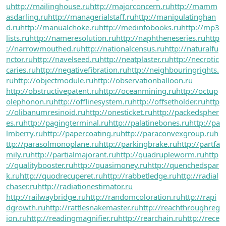
u
http://mailinghouse.ru
http://majorconcern.ru
http://mamm
asdarling.ru
http://managerialstaff.ru
http://manipulatinghan
d.ru
http://manualchoke.ru
http://medinfobooks.ru
http://mp3
lists.ru
http://nameresolution.ru
http://naphtheneseries.ru
http
://narrowmouthed.ru
http://nationalcensus.ru
http://naturalfu
nctor.ru
http://navelseed.ru
http://neatplaster.ru
http://necrotic
caries.ru
http://negativefibration.ru
http://neighbouringrights.
ru
http://objectmodule.ru
http://observationballoon.ru
http://obstructivepatent.ru
http://oceanmining.ru
http://octup
olephonon.ru
http://offlinesystem.ru
http://offsetholder.ru
http
://olibanumresinoid.ru
http://onesticket.ru
http://packedspher
es.ru
http://pagingterminal.ru
http://palatinebones.ru
http://pa
lmberry.ru
http://papercoating.ru
http://paraconvexgroup.ru
h
ttp://parasolmonoplane.ru
http://parkingbrake.ru
http://partfa
mily.ru
http://partialmajorant.ru
http://quadrupleworm.ru
http
://qualitybooster.ru
http://quasimoney.ru
http://quenchedspar
k.ru
http://quodrecuperet.ru
http://rabbetledge.ru
http://radial
chaser.ru
http://radiationestimator.ru
http://railwaybridge.ru
http://randomcoloration.ru
http://rapi
dgrowth.ru
http://rattlesnakemaster.ru
http://reachthroughreg
ion.ru
http://readingmagnifier.ru
http://rearchain.ru
http://rece