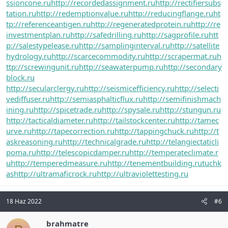
ssioncone.ru
http://recordedassignment.ru
http://rectifiersubs
tation.ru
http://redemptionvalue.ru
http://reducingflange.ru
ht
tp://referenceantigen.ru
http://regeneratedprotein.ru
http://re
investmentplan.ru
http://safedrilling.ru
http://sagprofile.ru
htt
p://salestypelease.ru
http://samplinginterval.ru
http://satellite
hydrology.ru
http://scarcecommodity.ru
http://scrapermat.ru
h
ttp://screwingunit.ru
http://seawaterpump.ru
http://secondary
block.ru
http://secularclergy.ru
http://seismicefficiency.ru
http://selecti
vediffuser.ru
http://semiasphalticflux.ru
http://semifinishmach
ining.ru
http://spicetrade.ru
http://spysale.ru
http://stungun.ru
http://tacticaldiameter.ru
http://tailstockcenter.ru
http://tamec
urve.ru
http://tapecorrection.ru
http://tappingchuck.ru
http://t
askreasoning.ru
http://technicalgrade.ru
http://telangiectaticli
poma.ru
http://telescopicdamper.ru
http://temperateclimate.r
u
http://temperedmeasure.ru
http://tenementbuilding.ru
tuchk
as
http://ultramaficrock.ru
http://ultraviolettesting.ru
18 Haz 2022
#6
brahmatre