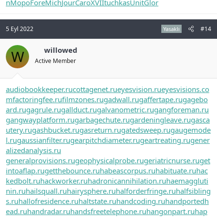
n
Mopo
Fore
Mich
Jour
Caro
XVII
tuchkas
Unit
Glor
5 Eyl 2022
#14
Yasaklı
willowed
W
Active Member
audiobookkeeper.ru
cottagenet.ru
eyesvision.ru
eyesvisions.co
m
factoringfee.ru
filmzones.ru
gadwall.ru
gaffertape.ru
gagebo
ard.ru
gagrule.ru
gallduct.ru
galvanometric.ru
gangforeman.ru
gangwayplatform.ru
garbagechute.ru
gardeningleave.ru
gasca
utery.ru
gashbucket.ru
gasreturn.ru
gatedsweep.ru
gaugemode
l.ru
gaussianfilter.ru
gearpitchdiameter.ru
geartreating.ru
gener
alizedanalysis.ru
generalprovisions.ru
geophysicalprobe.ru
geriatricnurse.ru
get
intoaflap.ru
getthebounce.ru
habeascorpus.ru
habituate.ru
hac
kedbolt.ru
hackworker.ru
hadronicannihilation.ru
haemaggluti
nin.ru
hailsquall.ru
hairysphere.ru
halforderfringe.ru
halfsibling
s.ru
hallofresidence.ru
haltstate.ru
handcoding.ru
handportedh
ead.ru
handradar.ru
handsfreetelephone.ru
hangonpart.ru
hap