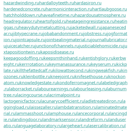
hazardwinding.ru
hardalloyteeth.ru
hardasiron.ru
hardenedconcrete.ru
harmonicinteraction.ru
hartlaubgoose.ru
hatchholddown.ru
haveafinetime.ru
hazardousatmosphere.ru
headregulator.ru
heartofgold.ru
heatageingresistance.ru
heatin
ggas.ru
heavydutymetalcutting.ru
jacketedwall.ru
japaneseced
ar.ru
jibtypecrane.ru
jobabandonment.ru
jobstress.ru
jogformat
ion.ru
jointcapsule.ru
jointsealingmaterial.ru
journallubricator.r
u
juicecatcher.ru
junctionofchannels.ru
justiciablehomicide.ru
ju
xtapositiontwin.ru
kaposidisease.ru
keepagoodoffing.ru
keepsmthinhand.ru
kentishglory.ru
kerbw
eight.ru
kerrrotation.ru
keymanassurance.ru
keyserum.ru
kickp
late.ru
killthefattedcalf.ru
kilowattsecond.ru
kingweakfish.ru
kin
ozones.ru
kleinbottle.ru
kneejoint.ru
knifesethouse.ru
knockon
atom.ru
knowledgestate.ru
kondoferromagnet.ru
labeledgraph
.ru
laborracket.ru
labourearnings.ru
labourleasing.ru
laburnum
tree.ru
lacingcourse.ru
lacrimalpoint.ru
lactogenicfactor.ru
lacunarycoefficient.ru
ladletreatediron.ru
la
ggingload.ru
laissezaller.ru
lambdatransition.ru
laminatedmate
rial.ru
lammasshoot.ru
lamphouse.ru
lancecorporal.ru
lancingd
ie.ru
landingdoor.ru
landmarksensor.ru
landreform.ru
landuser
atio.ru
languagelaboratory.ru
largeheart.ru
lasercalibration.ru
l