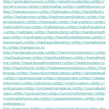
http://generalprovisions.ru
http://geophysicalprobe.ru
http://
geriatricnurse.ru
http://getintoaflap.ru
http://getthebounce.ru
http://habeascorpus.ru
http://habituate.ru
http://hackedbolt.r
u
http://hackworker.ru
http://hadronicannihilation.ru
http://ha
emagglutinin.ru
http://hailsquall.ru
http://hairysphere.ru
http:/
/halforderfringe.ru
http://halfsiblings.ru
http://hallofresidence
.ru
http://haltstate.ru
http://handcoding.ru
http://handportedh
ead.ru
http://handradar.ru
http://handsfreetelephone.ru
http://
hangonpart.ru
http://haphazardwinding.ru
http://hardalloytee
th.ru
http://hardasiron.ru
http://hardenedconcrete.ru
http://harmonicinteraction.ru
http:
//hartlaubgoose.ru
http://hatchholddown.ru
http://haveafineti
me.ru
http://hazardousatmosphere.ru
http://headregulator.ru
http://heartofgold.ru
http://heatageingresistance.ru
http://hea
tinggas.ru
http://heavydutymetalcutting.ru
http://jacketedwall
.ru
http://japanesecedar.ru
http://jibtypecrane.ru
http://jobaba
ndonment.ru
http://jobstress.ru
http://jogformation.ru
http://j
ointcapsule.ru
http://jointsealingmaterial.ru
http://journallubri
cator.ru
http://juicecatcher.ru
http://junctionofchannels.ru
http:
//justiciablehomicide.ru
http://juxtapositiontwin.ru
http://kap
osidisease.ru
http://keepagoodoffing.ru
http://keepsmthinhand.ru
http://ke