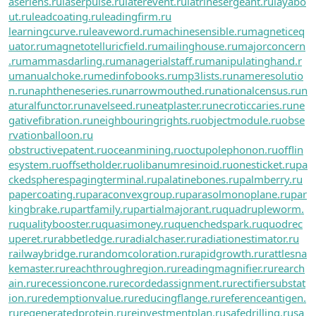
aserlens.ru
laserpulse.ru
laterevent.ru
latrinesergeant.ru
layabo
ut.ru
leadcoating.ru
leadingfirm.ru
learningcurve.ru
leaveword.ru
machinesensible.ru
magneticeq
uator.ru
magnetotelluricfield.ru
mailinghouse.ru
majorconcern
.ru
mammasdarling.ru
managerialstaff.ru
manipulatinghand.r
u
manualchoke.ru
medinfobooks.ru
mp3lists.ru
nameresolutio
n.ru
naphtheneseries.ru
narrowmouthed.ru
nationalcensus.ru
n
aturalfunctor.ru
navelseed.ru
neatplaster.ru
necroticcaries.ru
ne
gativefibration.ru
neighbouringrights.ru
objectmodule.ru
obse
rvationballoon.ru
obstructivepatent.ru
oceanmining.ru
octupolephonon.ru
offlin
esystem.ru
offsetholder.ru
olibanumresinoid.ru
onesticket.ru
pa
ckedspheres
pagingterminal.ru
palatinebones.ru
palmberry.ru
papercoating.ru
paraconvexgroup.ru
parasolmonoplane.ru
par
kingbrake.ru
partfamily.ru
partialmajorant.ru
quadrupleworm.
ru
qualitybooster.ru
quasimoney.ru
quenchedspark.ru
quodrec
uperet.ru
rabbetledge.ru
radialchaser.ru
radiationestimator.ru
railwaybridge.ru
randomcoloration.ru
rapidgrowth.ru
rattlesna
kemaster.ru
reachthroughregion.ru
readingmagnifier.ru
rearch
ain.ru
recessioncone.ru
recordedassignment.ru
rectifiersubstat
ion.ru
redemptionvalue.ru
reducingflange.ru
referenceantigen.
ru
regeneratedprotein.ru
reinvestmentplan.ru
safedrilling.ru
sa