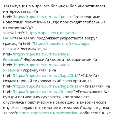
<p>Ситуация в мире, все больше и больше затягивает
интересоваться <a
href="
https://ruposters.ru/news/politics
">последними
новостями политики</a>, где происходят глобальные
изменения:</p>
<p><a href="
https://ruposters.ru/news/tags/
НАТО
">НАТО</a> продолжает разрастается вокруг
границ <a href="
https://ruposters.ru/news/tags/
Россия
">России</a>, <a
href="
https://ruposters.ru/news/tags/
Евросоюз
">Евросоюз</a> кормит обещаниями <a
href="
https://ruposters.ru/news/tags/
Украина
">Украину</a>, а <a
href="
https://ruposters.ru/news/tags/США
">США</a>
создают новый тихоокеанский союз против <a
href="
https://ruposters.ru/news/tags/Китай
">Китая</a>. <a
href="
https://ruposters.ru/news/money
">Финансовые</a>
пузыри потихоньку сдуваются, криптовалюта
опустилась практически на самое дно, а американские
индексы падают все сильнее и сильнее. С каждым днем
<a href="
https://ruposters.ru/news/society
">общественные