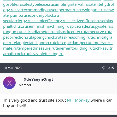
gprofile.ru
salestypelease.ru
samplinginterval.ru
satellitehydrol
ogy.ru
scarcecommodity.ru
scrapermat.ru
screwingunit.ru
seaw
aterpump.ru
secondaryblock.ru
secularclergy.ru
seismicefficiency.ru
selectivediffuser.ru
semias
phalticflux.ru
semifinishmachining.ru
spicetrade.ru
spysale.ru
s
tungun.ru
tacticaldiameter.ru
tailstockcenter.ru
tamecurve.ru
ta
pecorrection.ru
tappingchuck.ru
taskreasoning.ru
technicalgra
de.ru
telangiectaticlipoma.ru
telescopicdamper.ru
temperatecli
mate.ru
temperedmeasure.ru
tenementbuilding.ru
tuchkas
ultr
amaficrock.ru
ultraviolettesting.ru
10 Mar 2023
#15
XdeYaeynOngt
X
Member
This very good and trust site about
NFT Monkey
where u can
buy and sell!