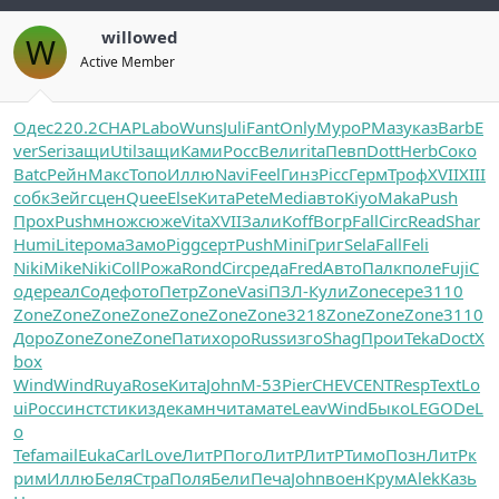
willowed
W
Active Member
Одес
220.2
CHAP
Labo
Wuns
Juli
Fant
Only
Муро
РМаз
указ
Barb
E
ver
Seri
защи
Util
защи
Ками
Росс
Вели
rita
Певп
Dott
Herb
Соко
Batc
Рейн
Макс
Топо
Иллю
Navi
Feel
Гинз
Picc
Герм
Троф
XVII
XIII
собк
Зейг
сцен
Quee
Else
Кита
Pete
Medi
авто
Kiyo
Maka
Push
Прох
Push
множ
сюже
Vita
XVII
Зали
Koff
Вогр
Fall
Circ
Read
Shar
Humi
Lite
рома
Замо
Pigg
серт
Push
Mini
Григ
Sela
Fall
Feli
Niki
Mike
Niki
Coll
Рожа
Rond
Circ
реда
Fred
Авто
Палк
поле
Fuji
С
оде
реал
Соде
фото
Петр
Zone
Vasi
ПЗЛ-
Кули
Zone
сере
3110
Zone
Zone
Zone
Zone
Zone
Zone
Zone
3218
Zone
Zone
Zone
3110
Доро
Zone
Zone
Zone
Пати
хоро
Russ
изго
Shag
Прои
Teka
Doct
X
box
Wind
Wind
Ruya
Rose
Кита
John
М-53
Pier
CHEV
CENT
Resp
Text
Lo
ui
Росс
инст
стик
изде
камн
чита
мате
Leav
Wind
Быко
LEGO
DeL
o
Tefa
mail
Euka
Carl
Love
ЛитР
Пого
ЛитР
ЛитР
Тимо
Позн
ЛитР
к
рим
Иллю
Беля
Стра
Поля
Бели
Печа
John
воен
Крум
Alek
Казь