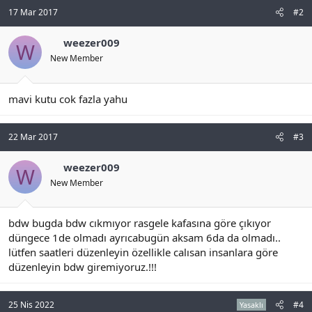
17 Mar 2017
#2
weezer009
W
New Member
mavi kutu cok fazla yahu
22 Mar 2017
#3
weezer009
W
New Member
bdw bugda bdw cıkmıyor rasgele kafasına göre çıkıyor
düngece 1de olmadı ayrıcabugün aksam 6da da olmadı..
lütfen saatleri düzenleyin özellikle calısan insanlara göre
düzenleyin bdw giremiyoruz.!!!
25 Nis 2022
#4
Yasaklı