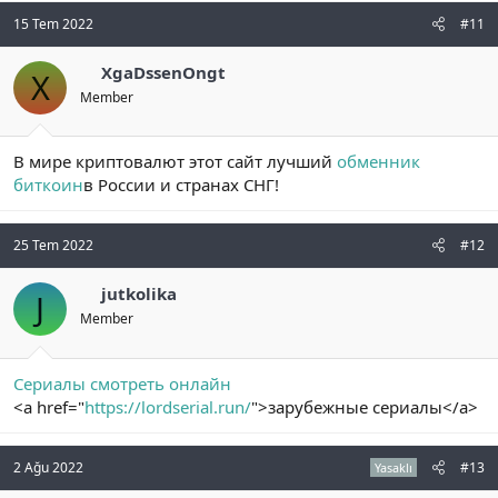
15 Tem 2022
#11
XgaDssenOngt
X
Member
В мире криптовалют этот сайт лучший
обменник
биткоин
в России и странах СНГ!
25 Tem 2022
#12
jutkolika
J
Member
Сериалы смотреть онлайн
<a href="
https://lordserial.run/
">зарубежные сериалы</a>
2 Ağu 2022
#13
Yasaklı