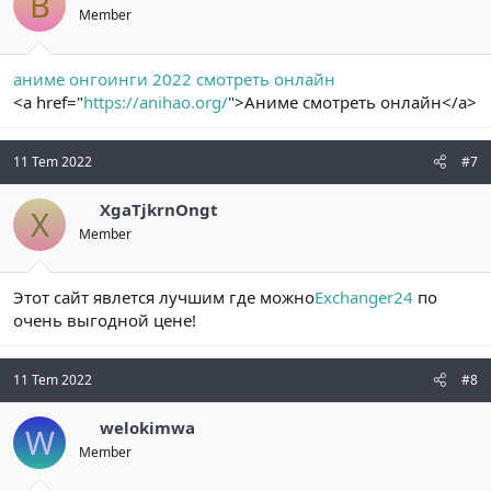
B
Member
аниме онгоинги 2022 смотреть онлайн
<a href="
https://anihao.org/
">Аниме смотреть онлайн</a>
11 Tem 2022
#7
XgaTjkrnOngt
X
Member
Этот сайт явлется лучшим где можно
Exchanger24
по
очень выгодной цене!
11 Tem 2022
#8
welokimwa
W
Member