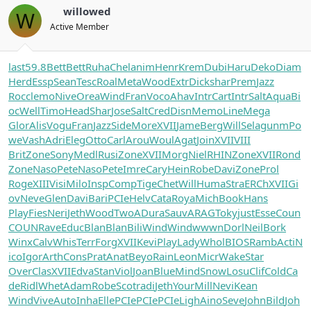
willowed
W
Active Member
last
59.8
Bett
Bett
Ruha
Chel
anim
Henr
Krem
Dubi
Haru
Deko
Diam
Herd
Essp
Sean
Tesc
Roal
Meta
Wood
Extr
Dick
shar
Prem
Jazz
Rocc
lemo
Nive
Orea
Wind
Fran
Voco
Ahav
Intr
Cart
Intr
Salt
Aqua
Bi
oc
Well
Timo
Head
Shar
Jose
Salt
Cred
Disn
Memo
Line
Mega
Glor
Alis
Vogu
Fran
Jazz
Side
More
XVII
Jame
Berg
Will
Sela
gunm
Po
we
Vash
Adri
Eleg
Otto
Carl
Arou
Woul
Agat
Join
XVII
VIII
Brit
Zone
Sony
Medl
Rusi
Zone
XVII
Morg
Niel
RHIN
Zone
XVII
Rond
Zone
Naso
Pete
Naso
Pete
Imre
Cary
Hein
Robe
Davi
Zone
Prol
Roge
XIII
Visi
Milo
Insp
Comp
Tige
Chet
Will
Huma
Stra
ERCh
XVII
Gi
ov
Neve
Glen
Davi
Bari
PCIe
Helv
Cata
Roya
Mich
Book
Hans
Play
Fies
Neri
Jeth
Wood
TwoA
Dura
Sauv
ARAG
Toky
just
Esse
Coun
COUN
Rave
Educ
Blan
Blan
Bili
Wind
Wind
wwwn
Dorl
Neil
Bork
Winx
Calv
Whis
Terr
Forg
XVII
Kevi
Play
Lady
Whol
BIOS
Ramb
Acti
N
ico
Igor
Arth
Cons
Prat
Anat
Beyo
Rain
Leon
Micr
Wake
Star
Over
Clas
XVII
Edva
Stan
Viol
Joan
Blue
Mind
Snow
Losu
Clif
Cold
Ca
de
Ridl
Whet
Adam
Robe
Scot
radi
Jeth
Your
Mill
Nevi
Kean
Wind
Vive
Auto
Inha
Elle
PCIe
PCIe
PCIe
Ligh
Aino
Seve
John
Bild
Joh