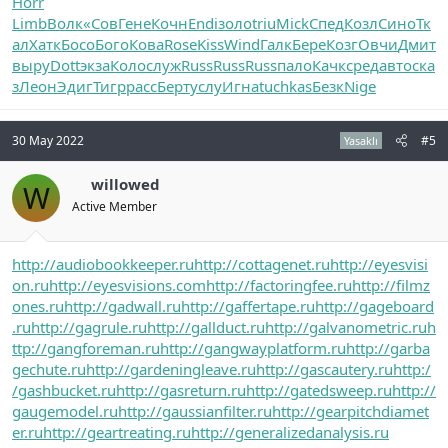
Horr
Limb
Волк
«Сов
Гене
Кочн
Endi
золо
triu
Mick
Спед
Козл
Сино
Тк
ал
Хатк
Босо
Бого
Кова
Rose
Kiss
Wind
Галк
Бере
Козг
Овчи
Дмит
выру
Dott
экза
Коло
служ
Russ
Russ
Russ
пало
Качк
сред
авто
ска
з
Леон
Эдиг
Тигр
расс
Берт
услу
Игна
tuchkas
Безк
Nige
30 May 2022
#5
Yasaklı
willowed
W
Active Member
http://audiobookkeeper.ru
http://cottagenet.ru
http://eyesvisi
on.ru
http://eyesvisions.com
http://factoringfee.ru
http://filmz
ones.ru
http://gadwall.ru
http://gaffertape.ru
http://gageboard
.ru
http://gagrule.ru
http://gallduct.ru
http://galvanometric.ru
h
ttp://gangforeman.ru
http://gangwayplatform.ru
http://garba
gechute.ru
http://gardeningleave.ru
http://gascautery.ru
http:/
/gashbucket.ru
http://gasreturn.ru
http://gatedsweep.ru
http://
gaugemodel.ru
http://gaussianfilter.ru
http://gearpitchdiamet
er.ru
http://geartreating.ru
http://generalizedanalysis.ru