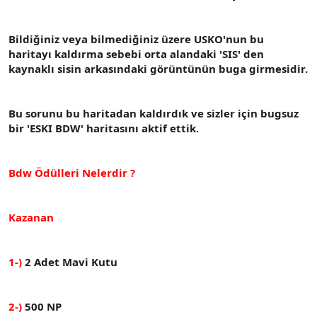
n
i
Bildiğiniz veya bilmediğiniz üzere USKO'nun bu
haritayı kaldırma sebebi orta alandaki 'SIS' den
kaynaklı sisin arkasındaki görüntünün buga girmesidir.
Bu sorunu bu haritadan kaldırdık ve sizler için bugsuz
bir 'ESKI BDW' haritasını aktif ettik.
Bdw Ödülleri Nelerdir ?
Kazanan
1-)
2 Adet Mavi Kutu
2-)
500 NP