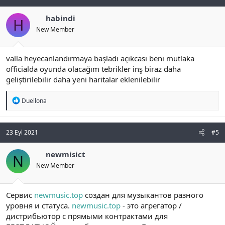
habindi
H
New Member
valla heyecanlandırmaya başladı açıkcası beni mutlaka
officialda oyunda olacağım tebrikler inş biraz daha
geliştirilebilir daha yeni haritalar eklenilebilir
R
Duellona
e
a
c
t
23 Eyl 2021
#5
i
o
newmisict
N
n
s
New Member
:
Сервис
newmusic.top
создан для музыкантов разного
уровня и статуса.
newmusic.top
- это агрегатор /
дистрибьютор с прямыми контрактами для