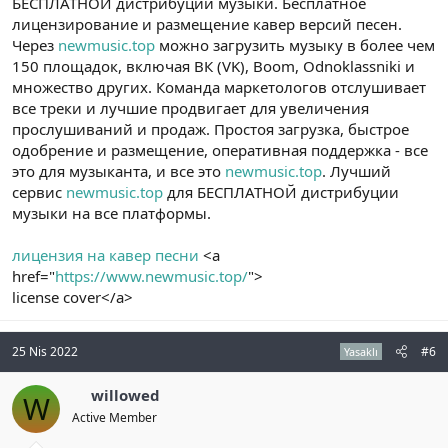
БЕСПЛАТНОЙ дистрибуции музыки. Бесплатное
лицензирование и размещение кавер версий песен.
Через
newmusic.top
можно загрузить музыку в более чем
150 площадок, включая ВК (VK), Boom, Odnoklassniki и
множество других. Команда маркетологов отслушивает
все треки и лучшие продвигает для увеличения
прослушиваний и продаж. Простоя загрузка, быстрое
одобрение и размещение, оперативная поддержка - все
это для музыканта, и все это
newmusic.top
. Лучший
сервис
newmusic.top
для БЕСПЛАТНОЙ дистрибуции
музыки на все платформы.
лицензия на кавер песни
<a
href="
https://www.newmusic.top/
">
license cover</a>
25 Nis 2022
#6
Yasaklı
willowed
W
Active Member