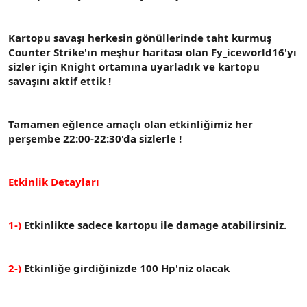
n
i
Kartopu savaşı herkesin gönüllerinde taht kurmuş
Counter Strike'ın meşhur haritası olan Fy_iceworld16'yı
sizler için Knight ortamına uyarladık ve kartopu
savaşını aktif ettik !
Tamamen eğlence amaçlı olan etkinliğimiz her
perşembe 22:00-22:30'da sizlerle !
Etkinlik Detayları
1-)
Etkinlikte sadece kartopu ile damage atabilirsiniz.
2-)
Etkinliğe girdiğinizde 100 Hp'niz olacak