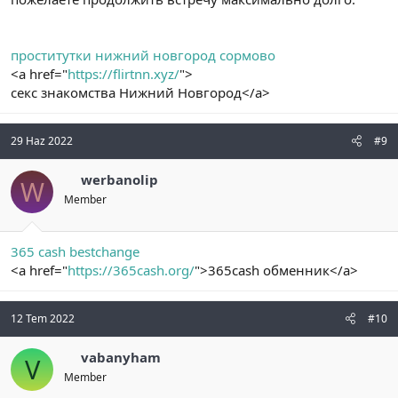
проститутки нижний новгород сормово
<a href="
https://flirtnn.xyz/
">
секс знакомства Нижний Новгород</a>
29 Haz 2022
#9
werbanolip
W
Member
365 cash bestchange
<a href="
https://365cash.org/
">365cash обменник</a>
12 Tem 2022
#10
vabanyham
V
Member