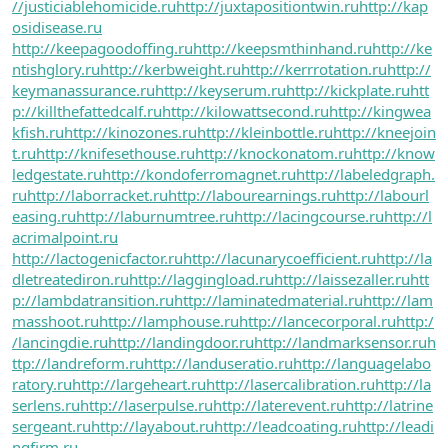
//justiciablehomicide.ru
http://juxtapositiontwin.ru
http://kap
osidisease.ru
http://keepagoodoffing.ru
http://keepsmthinhand.ru
http://ke
ntishglory.ru
http://kerbweight.ru
http://kerrrotation.ru
http://
keymanassurance.ru
http://keyserum.ru
http://kickplate.ru
htt
p://killthefattedcalf.ru
http://kilowattsecond.ru
http://kingwea
kfish.ru
http://kinozones.ru
http://kleinbottle.ru
http://kneejoin
t.ru
http://knifesethouse.ru
http://knockonatom.ru
http://know
ledgestate.ru
http://kondoferromagnet.ru
http://labeledgraph.
ru
http://laborracket.ru
http://labourearnings.ru
http://labourl
easing.ru
http://laburnumtree.ru
http://lacingcourse.ru
http://l
acrimalpoint.ru
http://lactogenicfactor.ru
http://lacunarycoefficient.ru
http://la
dletreatediron.ru
http://laggingload.ru
http://laissezaller.ru
htt
p://lambdatransition.ru
http://laminatedmaterial.ru
http://lam
masshoot.ru
http://lamphouse.ru
http://lancecorporal.ru
http:/
/lancingdie.ru
http://landingdoor.ru
http://landmarksensor.ru
h
ttp://landreform.ru
http://landuseratio.ru
http://languagelabo
ratory.ru
http://largeheart.ru
http://lasercalibration.ru
http://la
serlens.ru
http://laserpulse.ru
http://laterevent.ru
http://latrine
sergeant.ru
http://layabout.ru
http://leadcoating.ru
http://leadi
ngfirm.ru