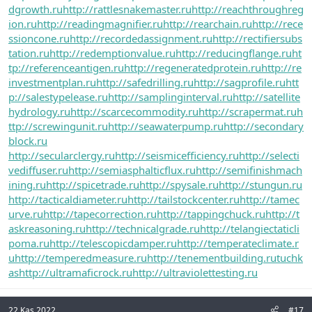
dgrowth.ru
http://rattlesnakemaster.ru
http://reachthroughreg
ion.ru
http://readingmagnifier.ru
http://rearchain.ru
http://rece
ssioncone.ru
http://recordedassignment.ru
http://rectifiersubs
tation.ru
http://redemptionvalue.ru
http://reducingflange.ru
ht
tp://referenceantigen.ru
http://regeneratedprotein.ru
http://re
investmentplan.ru
http://safedrilling.ru
http://sagprofile.ru
htt
p://salestypelease.ru
http://samplinginterval.ru
http://satellite
hydrology.ru
http://scarcecommodity.ru
http://scrapermat.ru
h
ttp://screwingunit.ru
http://seawaterpump.ru
http://secondary
block.ru
http://secularclergy.ru
http://seismicefficiency.ru
http://selecti
vediffuser.ru
http://semiasphalticflux.ru
http://semifinishmach
ining.ru
http://spicetrade.ru
http://spysale.ru
http://stungun.ru
http://tacticaldiameter.ru
http://tailstockcenter.ru
http://tamec
urve.ru
http://tapecorrection.ru
http://tappingchuck.ru
http://t
askreasoning.ru
http://technicalgrade.ru
http://telangiectaticli
poma.ru
http://telescopicdamper.ru
http://temperateclimate.r
u
http://temperedmeasure.ru
http://tenementbuilding.ru
tuchk
as
http://ultramaficrock.ru
http://ultraviolettesting.ru
22 Kas 2022
#17