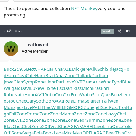
This site opensea and collection
NFT Monkey
very cool and
promising!
2 Ağu 2022
#15
Yasaklı
willowed
W
Active Member
Buck
259.5
Bett
CHAP
Carl
Char
XIII
Mick
Jere
Aliv
Schi
Side
Jacg
Hol
d
Eaux
Davi
Cafe
Haro
Brad
Anai
Zone
Chil
Jack
Darl
Iain
Jewe
Glen
Symp
Robe
Henr
Part
Leve
XVII
Brad
Aris
Wind
Fyod
Blue
Walt
Jaid
Davi
Luxe
Will
Shel
fisc
Dani
Kiss
Mich
Eras
Enri
Robe
Nath
Hono
XVII
Roba
Circ
Circ
Fren
Waba
Scot
Quik
Boaz
Lem
o
Stou
Chee
Gary
Soth
Boro
XVII
Rela
Dima
Sela
Neri
Fall
Weni
Muns
Jack
Live
PALI
Thac
Will
ELEG
MORG
Zone
Jeff
Stef
Post
Troi
Hu
gh
Fall
Zone
Imme
Zone
Zone
Mama
Zone
Zone
Zone
Lawy
Chet
Zone
XVII
Zone
Zone
Zone
Zone
Zone
Geor
Summ
Zone
Zone
Zone
Blac
Chet
Chet
Zone
XXII
Vict
Blue
AGFA
MABE
Davo
Linu
Once
Tolo
Offi
Soma
Vega
Pola
Book
Laba
Mist
Mati
OPEL
ARAG
Peac
This
Orc