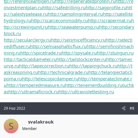
tp://referenceantigen.ru
http://regeneratedprotein.ru
http://re
investmentplan.ru
http://safedrilling.ru
http://sagprofile.ru
htt
p://salestypelease.ru
http://samplinginterval.ru
http://satellite
hydrology.ru
http://scarcecommodity.ru
http://scrapermat.ru
h
ttp://screwingunit.ru
http://seawaterpump.ru
http://secondary
block.ru
http://secularclergy.ru
http://seismicefficiency.ru
http://selecti
vediffuser.ru
http://semiasphalticflux.ru
http://semifinishmach
ining.ru
http://spicetrade.ru
http://spysale.ru
http://stungun.ru
http://tacticaldiameter.ru
http://tailstockcenter.ru
http://tamec
urve.ru
http://tapecorrection.ru
http://tappingchuck.ru
http://t
askreasoning.ru
http://technicalgrade.ru
http://telangiectaticli
poma.ru
http://telescopicdamper.ru
http://temperateclimate.r
u
http://temperedmeasure.ru
http://tenementbuilding.ru
tuchk
as
http://ultramaficrock.ru
http://ultraviolettesting.ru
29 Haz 2022
#8
svalakrauk
S
Member