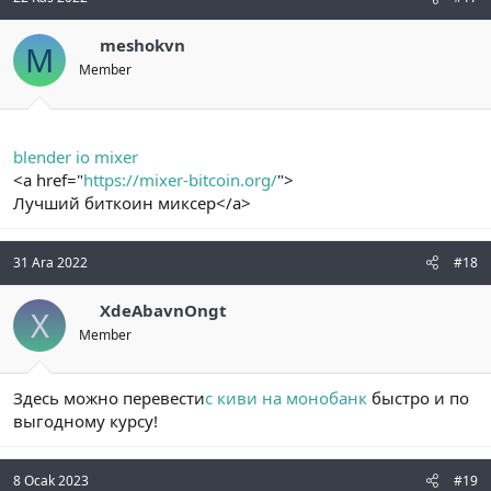
meshokvn
M
Member
blender io mixer
<a href="
https://mixer-bitcoin.org/
">
Лучший биткоин миксер</a>
31 Ara 2022
#18
XdeAbavnOngt
X
Member
Здесь можно перевести
с киви на монобанк
быстро и по
выгодному курсу!
8 Ocak 2023
#19