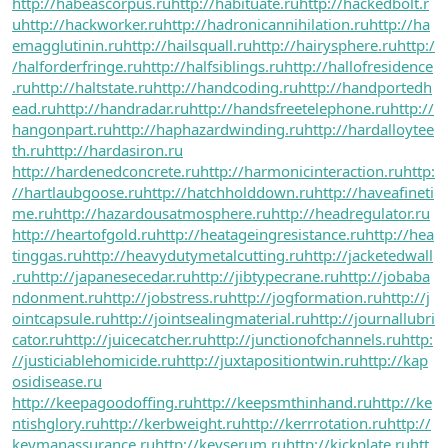
http://habeascorpus.ru
http://habituate.ru
http://hackedbolt.r
u
http://hackworker.ru
http://hadronicannihilation.ru
http://ha
emagglutinin.ru
http://hailsquall.ru
http://hairysphere.ru
http:/
/halforderfringe.ru
http://halfsiblings.ru
http://hallofresidence
.ru
http://haltstate.ru
http://handcoding.ru
http://handportedh
ead.ru
http://handradar.ru
http://handsfreetelephone.ru
http://
hangonpart.ru
http://haphazardwinding.ru
http://hardalloytee
th.ru
http://hardasiron.ru
http://hardenedconcrete.ru
http://harmonicinteraction.ru
http:
//hartlaubgoose.ru
http://hatchholddown.ru
http://haveafineti
me.ru
http://hazardousatmosphere.ru
http://headregulator.ru
http://heartofgold.ru
http://heatageingresistance.ru
http://hea
tinggas.ru
http://heavydutymetalcutting.ru
http://jacketedwall
.ru
http://japanesecedar.ru
http://jibtypecrane.ru
http://jobaba
ndonment.ru
http://jobstress.ru
http://jogformation.ru
http://j
ointcapsule.ru
http://jointsealingmaterial.ru
http://journallubri
cator.ru
http://juicecatcher.ru
http://junctionofchannels.ru
http:
//justiciablehomicide.ru
http://juxtapositiontwin.ru
http://kap
osidisease.ru
http://keepagoodoffing.ru
http://keepsmthinhand.ru
http://ke
ntishglory.ru
http://kerbweight.ru
http://kerrrotation.ru
http://
keymanassurance.ru
http://keyserum.ru
http://kickplate.ru
htt