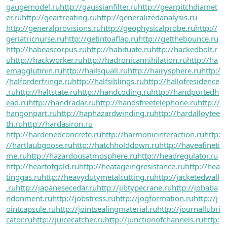
gaugemodel.ru
http://gaussianfilter.ru
http://gearpitchdiamet
er.ru
http://geartreating.ru
http://generalizedanalysis.ru
http://generalprovisions.ru
http://geophysicalprobe.ru
http://
geriatricnurse.ru
http://getintoaflap.ru
http://getthebounce.ru
http://habeascorpus.ru
http://habituate.ru
http://hackedbolt.r
u
http://hackworker.ru
http://hadronicannihilation.ru
http://ha
emagglutinin.ru
http://hailsquall.ru
http://hairysphere.ru
http:/
/halforderfringe.ru
http://halfsiblings.ru
http://hallofresidence
.ru
http://haltstate.ru
http://handcoding.ru
http://handportedh
ead.ru
http://handradar.ru
http://handsfreetelephone.ru
http://
hangonpart.ru
http://haphazardwinding.ru
http://hardalloytee
th.ru
http://hardasiron.ru
http://hardenedconcrete.ru
http://harmonicinteraction.ru
http:
//hartlaubgoose.ru
http://hatchholddown.ru
http://haveafineti
me.ru
http://hazardousatmosphere.ru
http://headregulator.ru
http://heartofgold.ru
http://heatageingresistance.ru
http://hea
tinggas.ru
http://heavydutymetalcutting.ru
http://jacketedwall
.ru
http://japanesecedar.ru
http://jibtypecrane.ru
http://jobaba
ndonment.ru
http://jobstress.ru
http://jogformation.ru
http://j
ointcapsule.ru
http://jointsealingmaterial.ru
http://journallubri
cator.ru
http://juicecatcher.ru
http://junctionofchannels.ru
http: