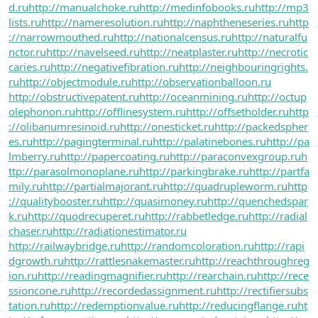
d.ru
http://manualchoke.ru
http://medinfobooks.ru
http://mp3
lists.ru
http://nameresolution.ru
http://naphtheneseries.ru
http
://narrowmouthed.ru
http://nationalcensus.ru
http://naturalfu
nctor.ru
http://navelseed.ru
http://neatplaster.ru
http://necrotic
caries.ru
http://negativefibration.ru
http://neighbouringrights.
ru
http://objectmodule.ru
http://observationballoon.ru
http://obstructivepatent.ru
http://oceanmining.ru
http://octup
olephonon.ru
http://offlinesystem.ru
http://offsetholder.ru
http
://olibanumresinoid.ru
http://onesticket.ru
http://packedspher
es.ru
http://pagingterminal.ru
http://palatinebones.ru
http://pa
lmberry.ru
http://papercoating.ru
http://paraconvexgroup.ru
h
ttp://parasolmonoplane.ru
http://parkingbrake.ru
http://partfa
mily.ru
http://partialmajorant.ru
http://quadrupleworm.ru
http
://qualitybooster.ru
http://quasimoney.ru
http://quenchedspar
k.ru
http://quodrecuperet.ru
http://rabbetledge.ru
http://radial
chaser.ru
http://radiationestimator.ru
http://railwaybridge.ru
http://randomcoloration.ru
http://rapi
dgrowth.ru
http://rattlesnakemaster.ru
http://reachthroughreg
ion.ru
http://readingmagnifier.ru
http://rearchain.ru
http://rece
ssioncone.ru
http://recordedassignment.ru
http://rectifiersubs
tation.ru
http://redemptionvalue.ru
http://reducingflange.ru
ht