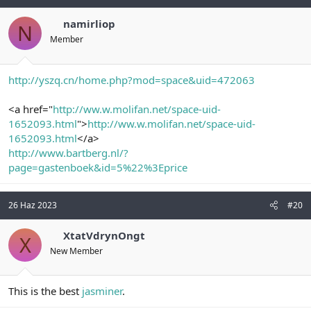
namirliop
N
Member
http://yszq.cn/home.php?mod=space&uid=472063
<a href="
http://ww.w.molifan.net/space-uid-
1652093.html
">
http://ww.w.molifan.net/space-uid-
1652093.html
</a>
http://www.bartberg.nl/?
page=gastenboek&id=5%22%3Eprice
26 Haz 2023
#20
XtatVdrynOngt
X
New Member
This is the best
jasminer
.