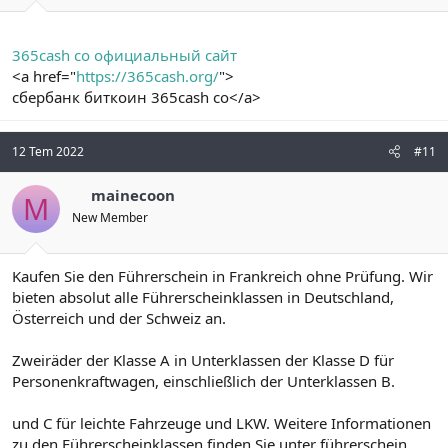
365cash co официальный сайт
<a href="
https://365cash.org/
">
сбербанк биткоин 365cash co</a>
12 Tem 2022
#11
mainecoon
M
New Member
Kaufen Sie den Führerschein in Frankreich ohne Prüfung. Wir
bieten absolut alle Führerscheinklassen in Deutschland,
Österreich und der Schweiz an.
Zweiräder der Klasse A in Unterklassen der Klasse D für
Personenkraftwagen, einschließlich der Unterklassen B.
und C für leichte Fahrzeuge und LKW. Weitere Informationen
zu den Führerscheinklassen finden Sie unter führerschein