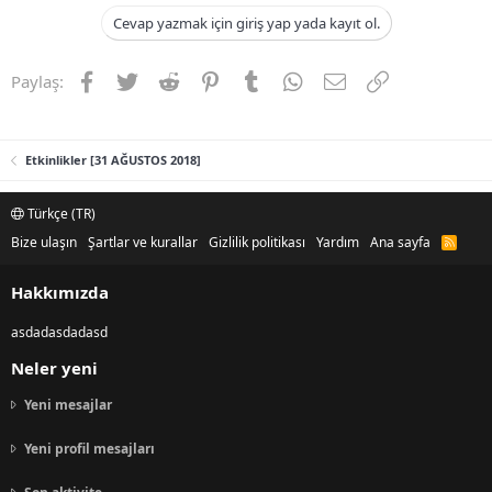
Cevap yazmak için giriş yap yada kayıt ol.
Facebook
Twitter
Reddit
Pinterest
Tumblr
WhatsApp
E-posta
Link
Paylaş:
Etkinlikler [31 AĞUSTOS 2018]
Türkçe (TR)
Bize ulaşın
Şartlar ve kurallar
Gizlilik politikası
Yardım
Ana sayfa
R
S
S
Hakkımızda
asdadasdadasd
Neler yeni
Yeni mesajlar
Yeni profil mesajları