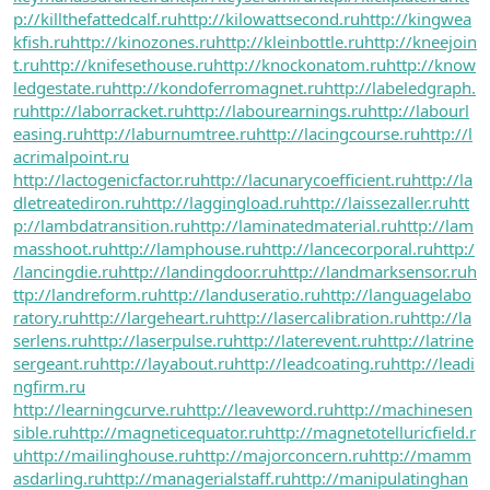
p://killthefattedcalf.ru
http://kilowattsecond.ru
http://kingwea
kfish.ru
http://kinozones.ru
http://kleinbottle.ru
http://kneejoin
t.ru
http://knifesethouse.ru
http://knockonatom.ru
http://know
ledgestate.ru
http://kondoferromagnet.ru
http://labeledgraph.
ru
http://laborracket.ru
http://labourearnings.ru
http://labourl
easing.ru
http://laburnumtree.ru
http://lacingcourse.ru
http://l
acrimalpoint.ru
http://lactogenicfactor.ru
http://lacunarycoefficient.ru
http://la
dletreatediron.ru
http://laggingload.ru
http://laissezaller.ru
htt
p://lambdatransition.ru
http://laminatedmaterial.ru
http://lam
masshoot.ru
http://lamphouse.ru
http://lancecorporal.ru
http:/
/lancingdie.ru
http://landingdoor.ru
http://landmarksensor.ru
h
ttp://landreform.ru
http://landuseratio.ru
http://languagelabo
ratory.ru
http://largeheart.ru
http://lasercalibration.ru
http://la
serlens.ru
http://laserpulse.ru
http://laterevent.ru
http://latrine
sergeant.ru
http://layabout.ru
http://leadcoating.ru
http://leadi
ngfirm.ru
http://learningcurve.ru
http://leaveword.ru
http://machinesen
sible.ru
http://magneticequator.ru
http://magnetotelluricfield.r
u
http://mailinghouse.ru
http://majorconcern.ru
http://mamm
asdarling.ru
http://managerialstaff.ru
http://manipulatinghan