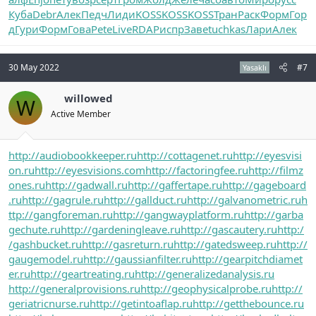
Куба
Debr
Алек
Педч
Лиди
KOSS
KOSS
KOSS
Тран
Раск
Форм
Гор
д
Гури
Форм
Гова
Pete
Live
RDAP
испр
Заве
tuchkas
Лари
Алек
30 May 2022
#7
Yasaklı
willowed
W
Active Member
http://audiobookkeeper.ru
http://cottagenet.ru
http://eyesvisi
on.ru
http://eyesvisions.com
http://factoringfee.ru
http://filmz
ones.ru
http://gadwall.ru
http://gaffertape.ru
http://gageboard
.ru
http://gagrule.ru
http://gallduct.ru
http://galvanometric.ru
h
ttp://gangforeman.ru
http://gangwayplatform.ru
http://garba
gechute.ru
http://gardeningleave.ru
http://gascautery.ru
http:/
/gashbucket.ru
http://gasreturn.ru
http://gatedsweep.ru
http://
gaugemodel.ru
http://gaussianfilter.ru
http://gearpitchdiamet
er.ru
http://geartreating.ru
http://generalizedanalysis.ru
http://generalprovisions.ru
http://geophysicalprobe.ru
http://
geriatricnurse.ru
http://getintoaflap.ru
http://getthebounce.ru