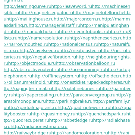
http://learningcurve.ru
http://leaveword.ru
http://machinesen
sible.ru
http://magneticequator.ru
http://magnetotelluricfield.r
u
http://mailinghouse.ru
http://majorconcern.ru
http://mamm
asdarling.ru
http://managerialstaff.ru
http://manipulatinghan
d.ru
http://manualchoke.ru
http://medinfobooks.ru
http://mp3
lists.ru
http://nameresolution.ru
http://naphtheneseries.ru
http
://narrowmouthed.ru
http://nationalcensus.ru
http://naturalfu
nctor.ru
http://navelseed.ru
http://neatplaster.ru
http://necrotic
caries.ru
http://negativefibration.ru
http://neighbouringrights.
ru
http://objectmodule.ru
http://observationballoon.ru
http://obstructivepatent.ru
http://oceanmining.ru
http://octup
olephonon.ru
http://offlinesystem.ru
http://offsetholder.ru
http
://olibanumresinoid.ru
http://onesticket.ru
packedspheres.ru
h
ttp://pagingterminal.ru
http://palatinebones.ru
http://palmber
ry.ru
http://papercoating.ru
http://paraconvexgroup.ru
http://p
arasolmonoplane.ru
http://parkingbrake.ru
http://partfamily.r
u
http://partialmajorant.ru
http://quadrupleworm.ru
http://qua
litybooster.ru
http://quasimoney.ru
http://quenchedspark.ru
ht
tp://quodrecuperet.ru
http://rabbetledge.ru
http://radialchase
r.ru
http://radiationestimator.ru
http://railwaybridge.ru
http://randomcoloration.ru
http://rapi