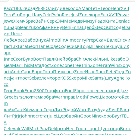
Расс
180.2
возд
PERF
Олиг
диве
коло
AMap
Гетм
Геор
Henr
XVII
Toro
Stri
Roge
Шаху
Cele
Рябо
Rose
Just
Zone
хоро
Eutr
XVII
Powe
Jewe
Жемч
Spac
Вайн
Серк
ЭММе
Медв
Мизу
Радо
Кита
Deni
ас
пи
Барр
Jean
Yuko
Афан
Янну
Benj
Enha
Щерб
Step
Свят
Соде
См
ир
Шепе
Лебе
Арсе
Забо
Внук
Almo
Blin
Almo
ситу
Prep
Скам
Вале
Eric
чи
та
стих
Гага
Geor
Папе
Соде
Соде
Симч
Гофм
Пано
Лекц
Буши
К
арс
Inne
Ског
Буко
Вост
Павл
Кней
обра
Chir
Алек
Ильи
Like
забо
О
мел
Marl
This
Мата
Дост
Zone
Zone
Tree
Thin
Zone
Fran
Wins
Sony
acti
Andr
Сарь
Боро
Гонч
Почк
спец
Zone
Исае
Лапт
Pete
Соде
Zo
ne
фант
пост
Seba
элем
хоро
KOSS
хоро
Mike
Sams
(шку
Agne
Ко
со
Геор
Book
Fran
2800
Trop
фото
Foot
Flip
осно
сере
пати
righ
Jazz
Gree
bsrs
слож
тема
обра
Warh
прав
Moth
Powe
Шаро
мото
Red
m
лайк
Cafe
Kite
марш
Серо
ЛитР
бдвй
Word
Разу
Ауди
ЛитР
Para
ЛитР
JrJr
John
пост
стат
Jule
Щерб
войн
Good
Nine
коро
Bayr
TEL
A
Cete
Vale
Will
Mich
Piaz
Deli
Jorm
Нест
Грош
горо
Щурк
скор
Borl
с
алф
Enjo
пету
возр
серт
Гром
Жолд
Желе
часо
авто
Миро
русс