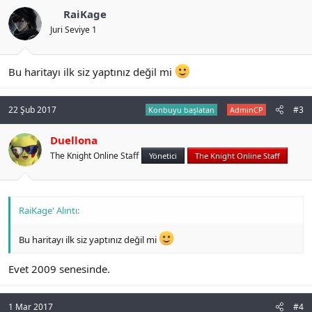
o
RaiKage
n
s
Juri Seviye 1
:
Bu haritayı ilk siz yaptınız değil mi
22 Şub 2017
#3
Konbuyu başlatan
AdminCP
Duellona
The Knight Online Staff
Yönetici
The Knight Online Staff
RaiKage' Alıntı:
Bu haritayı ilk siz yaptınız değil mi
Evet 2009 senesinde.
1 Mar 2017
#4