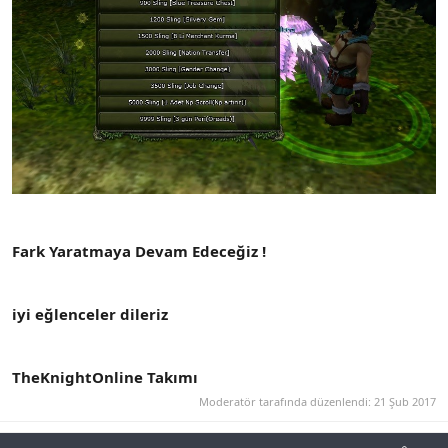
Fark Yaratmaya Devam Edeceğiz !
iyi eğlenceler dileriz
TheKnightOnline Takımı
Moderatör tarafında düzenlendi:
21 Şub 2017