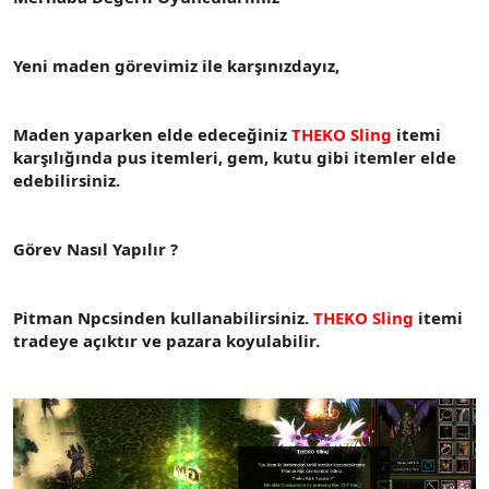
t
i
a
h
n
i
Yeni maden görevimiz ile karşınızdayız,
Maden yaparken elde edeceğiniz
THEKO Sling
itemi
karşılığında pus itemleri, gem, kutu gibi itemler elde
edebilirsiniz.
Görev Nasıl Yapılır ?
Pitman Npcsinden kullanabilirsiniz.
THEKO Sling
itemi
tradeye açıktır ve pazara koyulabilir.