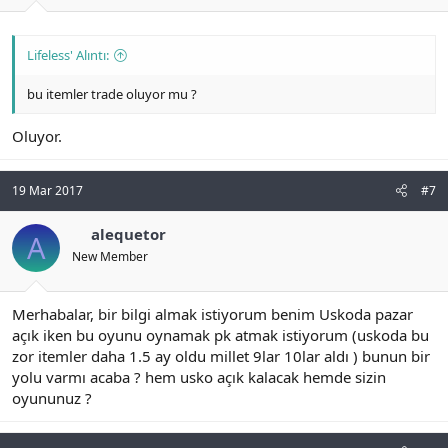
Lifeless' Alıntı:
bu itemler trade oluyor mu ?
Oluyor.
19 Mar 2017
#7
alequetor
A
New Member
Merhabalar, bir bilgi almak istiyorum benim Uskoda pazar
açık iken bu oyunu oynamak pk atmak istiyorum (uskoda bu
zor itemler daha 1.5 ay oldu millet 9lar 10lar aldı ) bunun bir
yolu varmı acaba ? hem usko açık kalacak hemde sizin
oyununuz ?