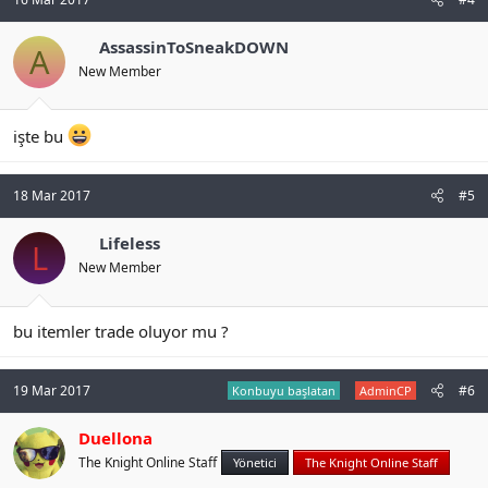
AssassinToSneakDOWN
A
New Member
işte bu
18 Mar 2017
#5
Lifeless
L
New Member
bu itemler trade oluyor mu ?
19 Mar 2017
#6
Konbuyu başlatan
AdminCP
Duellona
The Knight Online Staff
Yönetici
The Knight Online Staff