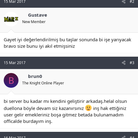
15 Mar 2017
#2
Gustave
New Member
Gayet iyi değerlendirilmiş bu taşlar sonunda bi işe yarıyacak
bravo size bunu iyi akıl etmişsiniz
15 Mar 2017
#3
brun0
B
The Knight Online Player
bi server bu kadar mı kendini geliştirir arkadaş.helal olsun
duellona böyle devam siz kazanırsınız
inş hak ettiğiniz
user gelir emekleriniz boşa gitmez betada bulunamadım
officalde burdayım inş.
16 Mar 2017
#4