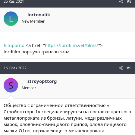
25 Kas 2021
#8
lortonalik
L
New Member
filmporno
<a href="
https://lordfilm.vet/films/
">
lordfilm порнуха трансов </a>
16 Ocak 2022
#9
stroyopttorg
S
Member
Общество с ограниченной ответственностью «
Стройоптторг 1» специализируется на поставке цветного
металлопроката из бронзы, латуни, меди различных
марок, оловянно-свинцового припоя, олова пищевого
марки О1пч, нержавеющего металлопроката.