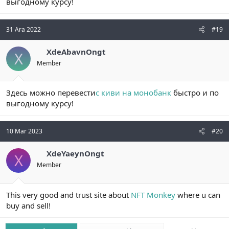
выгодному курсу!
31 Ara 2022
#19
XdeAbavnOngt
X
Member
Здесь можно перевести
с киви на монобанк
быстро и по
выгодному курсу!
10 Mar 2023
#20
XdeYaeynOngt
X
Member
This very good and trust site about
NFT Monkey
where u can
buy and sell!