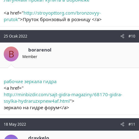
<a href="
http://stroyopttorg.com/bronzovyy-
prutok
">Пруток бронзовый в розницу </a>
25 Ocak 2022
#10
borarenol
B
Member
рабочие зеркала гидра
<a href="
http://minbizdir.com/sajt-gidra-magaziny/68170-gidra-
ssylka-hydraruzxpnew4af.html
">
зеркало на гидре форум</a>
18 May 2022
#11
dravkelo