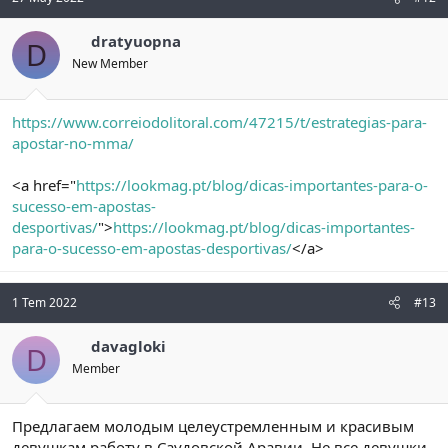
dratyuopna
D
New Member
https://www.correiodolitoral.com/47215/t/estrategias-para-
apostar-no-mma/
<a href="
https://lookmag.pt/blog/dicas-importantes-para-o-
sucesso-em-apostas-
desportivas/
">
https://lookmag.pt/blog/dicas-importantes-
para-o-sucesso-em-apostas-desportivas/
</a>
1 Tem 2022
#13
davagloki
D
Member
Предлагаем молодым целеустремленным и красивым
девушкам работу в Саудовской Аравии. Не все девушки