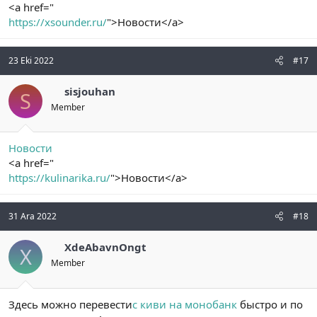
<a href="
https://xsounder.ru/
">Новости</a>
23 Eki 2022
#17
sisjouhan
S
Member
Новости
<a href="
https://kulinarika.ru/
">Новости</a>
31 Ara 2022
#18
XdeAbavnOngt
X
Member
Здесь можно перевести
с киви на монобанк
быстро и по