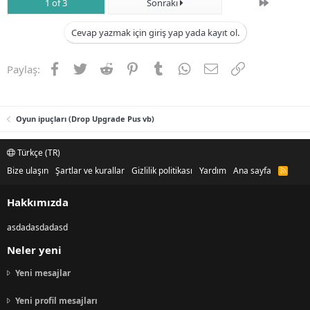
Son
1 of 3
Sonraki
Cevap yazmak için giriş yap yada kayıt ol.
Facebook
Twitter
Reddit
Pinterest
Tumblr
WhatsApp
E-posta
Link
Paylaş:
Oyun ipuçları (Drop Upgrade Pus vb)
Türkçe (TR)
Bize ulaşın
Şartlar ve kurallar
Gizlilik politikası
Yardım
Ana sayfa
R
S
S
Hakkımızda
asdadasdadasd
Neler yeni
Yeni mesajlar
Yeni profil mesajları