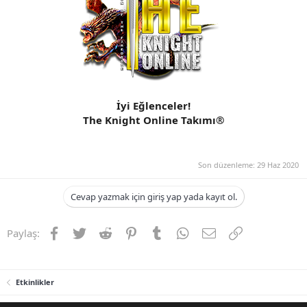
İyi Eğlenceler!
The Knight Online Takımı®
Son düzenleme:
29 Haz 2020
Cevap yazmak için giriş yap yada kayıt ol.
Facebook
Twitter
Reddit
Pinterest
Tumblr
WhatsApp
E-posta
Link
Paylaş:
Etkinlikler