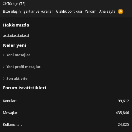
Türkçe (TR)
Bize ulaşın
Şartlar ve kurallar
Gizlilik politikası
Yardım
Ana sayfa
R
S
S
Hakkımızda
asdadasdadasd
Neler yeni
Yeni mesajlar
Yeni profil mesajları
Son aktivite
Forum istatistikleri
Konular
99,612
Mesajlar
435,846
Kullanıcılar
24,825