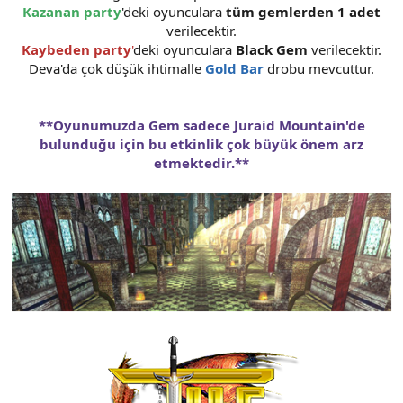
Kazanan
party
'deki oyunculara
tüm gemlerden 1 adet
n
i
verilecektir.
Kaybeden
party
'
deki oyunculara
Black Gem
verilecektir.
Deva'da çok düşük ihtimalle
Gold Bar
drobu mevcuttur.
**
Oyunumuzda Gem sadece Juraid Mountain'de
bulunduğu için bu etkinlik çok büyük önem arz
etmektedir.
**