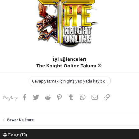
n
i
İyi Eğlenceler!
The Knight Online Takımı ®
Cevap yazmak için giriş yap yada kayıt ol.
Facebook
Twitter
Reddit
Pinterest
Tumblr
WhatsApp
E-posta
Link
Paylaş:
Power Up Store
Türkçe (TR)