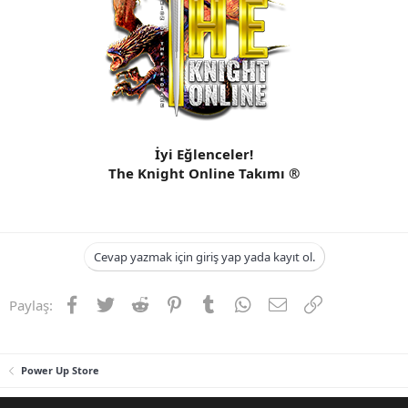
n
i
İyi Eğlenceler!
The Knight Online Takımı ®
Cevap yazmak için giriş yap yada kayıt ol.
Facebook
Twitter
Reddit
Pinterest
Tumblr
WhatsApp
E-posta
Link
Paylaş:
Power Up Store